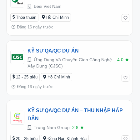
Besi Viet Nam
Thỏa thuận
Hồ Chí Minh
Đăng 16 ngày trước
KỸ SƯ QA/QC DỰ ÁN
Ứng Dụng Và Chuyển Giao Công Nghệ
4.0
★
Xây Dựng (CJSC)
12 - 25 triệu
Hồ Chí Minh
Đăng 16 ngày trước
KỸ SƯ QA/QC DỰ ÁN – THU NHẬP HẤP
DẪN
Trung Nam Group
2.8
★
20 - 25 triệu
Đồng Nai, Khánh Hòa