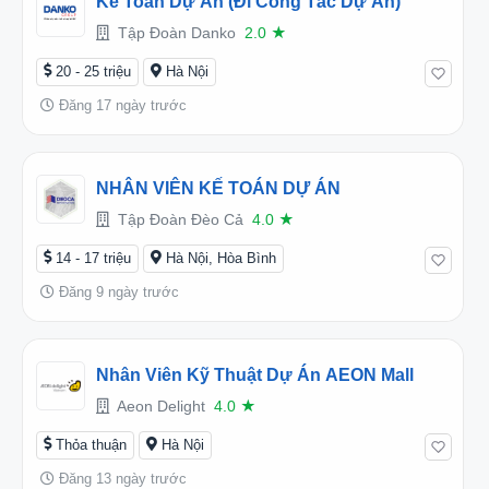
Kế Toán Dự Án (Đi Công Tác Dự Án)
Tập Đoàn Danko
2.0
★
20 - 25 triệu
Hà Nội
Đăng 17 ngày trước
NHÂN VIÊN KẾ TOÁN DỰ ÁN
Tập Đoàn Đèo Cả
4.0
★
14 - 17 triệu
Hà Nội, Hòa Bình
Đăng 9 ngày trước
Nhân Viên Kỹ Thuật Dự Án AEON Mall
Aeon Delight
4.0
★
Thỏa thuận
Hà Nội
Đăng 13 ngày trước