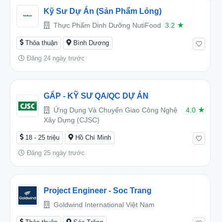
Kỹ Sư Dự Án (Sản Phẩm Lỏng)
Thực Phẩm Dinh Dưỡng NutiFood
3.2
★
Thỏa thuận
Bình Dương
Đăng 24 ngày trước
GẤP - KỸ SƯ QA/QC DỰ ÁN
Ứng Dụng Và Chuyển Giao Công Nghệ
4.0
★
Xây Dựng (CJSC)
18 - 25 triệu
Hồ Chí Minh
Đăng 25 ngày trước
Project Engineer - Soc Trang
Goldwind International Việt Nam