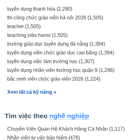
tuyển dụng thanh hóa (2,290)
thi công chức giáo viên hà nội 2026 (1,505)
teacher (1,505)
teaching jobs hanoi (1,505)
Vừa ở tầm chuyên viên, nhiệm vụ mỗi ngày của chuyên
trường giáo dục tuyển dụng đà nẵng (1,394)
viên phát triển dự án luôn là sự xen kẽ khối lượng lớn nội
tuyển dụng viên chức giáo dục cao bằng (1,394)
dung công việc:
tuyển dụng việc làm trường học (1,307)
Lập Kế hoạch Dự án
tuyển dụng nhân viên trường học quận 9 (1,296)
bắc ninh viên chức giáo viên 2026 (1,224)
Công việc đầu tiên của chuyên viên phát triển dự án là xây
tuyển dụng giáo viên quận 7 thpt đinh th... (1,224)
dựng kế hoạch chi tiết cho dự án. Điều này bao gồm xác
Xem tất cả kỹ năng
»
định mục tiêu, phạm vi, và yêu cầu của dự án, cũng như
tuyển dụng giáo viên quận 7 đức trí (1,224)
lập thời gian biểu và phân bổ nguồn lực. Họ phải phân tích
trường học tuyển dụng (1,224)
các rủi ro tiềm ẩn và lập kế hoạch để quản lý chúng, đảm
tuyển dụng giáo viên hải phòng (1,224)
Tìm việc theo
nghề nghiệp
bảo rằng mọi khía cạnh của dự án đều được xem xét. Kế
tuyển dụng giáo viên tỉnh gia lai (1,224)
hoạch này thường được trình bày trước các bên liên quan
Chuyên Viên Quan Hệ Khách Hàng Cá Nhân (1,117)
tuyển dụng giáo viên (1,223)
để nhận được sự đồng thuận và hỗ trợ.
Nhân viên tư vấn bảo hiểm (476)