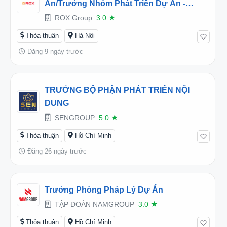
Án/Trưởng Nhóm Phát Triển Dự Án -
Living - 1U021
ROX Group
3.0
★
Thỏa thuận
Hà Nội
Đăng 9 ngày trước
TRƯỞNG BỘ PHẬN PHÁT TRIỂN NỘI
DUNG
SENGROUP
5.0
★
Thỏa thuận
Hồ Chí Minh
Đăng 26 ngày trước
Trưởng Phòng Pháp Lý Dự Án
TẬP ĐOÀN NAMGROUP
3.0
★
Thỏa thuận
Hồ Chí Minh