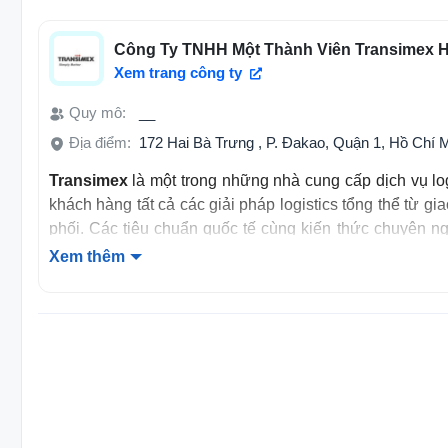
Công Ty TNHH Một Thành Viên Transimex HI
Xem trang công ty
Quy mô:
__
Địa điểm:
172 Hai Bà Trưng , P. Đakao, Quận 1, Hồ Chí 
Transimex
là một trong những nhà cung cấp dịch vụ lo
khách hàng tất cả các giải pháp logistics tổng thể từ gia
phối. Các tiêu chuẩn quốc tế cùng kiến thức chuyên 
pháp tối ưu giúp đẩy mạnh tính hiệu quả và đón đầu các
Xem thêm