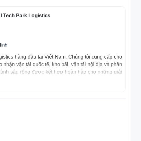
 Tech Park Logistics
Minh
gistics hàng đầu tại Việt Nam. Chúng tôi cung cấp cho
o nhận vận tải quốc tế, kho bãi, vận tải nội địa và phân
ngành sâu rộng được kết hợp hoàn hảo cho những giải
 nhu cầu thị trường