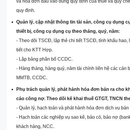
và hóa đơn đầu vào đúng quy định của thuế và quy chế 
quy định.
Quản lý, cập nhật thông tin tài sản, công cụ dụng c
thiết bị, công cụ dụng cụ theo tháng, quý, năm:
- Theo dõi TSCĐ, lập thẻ chi tiết TSCĐ, tính khấu hao, 
tiết cho KTT Hợp.
- Lập bảng phân bổ CCDC.
- Hàng tháng, hàng quý, năm tài chính liên hệ các cán
MMTB, CCDC.
Phụ trách quản lý, phát hành hóa đơn bán ra cho kh
cáo công nợ. Theo dõi kê khai thuế GTGT, TNCN th
- Quản lý, hạch toán và phát hành hóa đơn dịch vụ bán 
- Hạch toán các nghiệp vụ sao kê, báo có, báo nợ (bank
khách hàng, NCC.