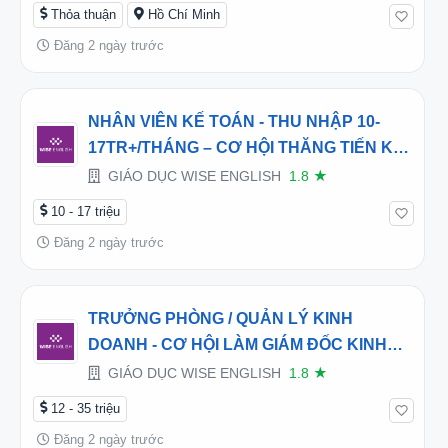
Thỏa thuận
Hồ Chí Minh
Đăng 2 ngày trước
NHÂN VIÊN KẾ TOÁN - THU NHẬP 10-
17TR+/THÁNG – CƠ HỘI THĂNG TIẾN KẾ
TOÁN TRƯỞNG
GIÁO DỤC WISE ENGLISH
1.8
★
10 - 17 triệu
Đăng 2 ngày trước
TRƯỞNG PHÒNG / QUẢN LÝ KINH
DOANH - CƠ HỘI LÀM GIÁM ĐỐC KINH
DOANH/ GIÁM ĐỐC CƠ SỞ
GIÁO DỤC WISE ENGLISH
1.8
★
12 - 35 triệu
Đăng 2 ngày trước