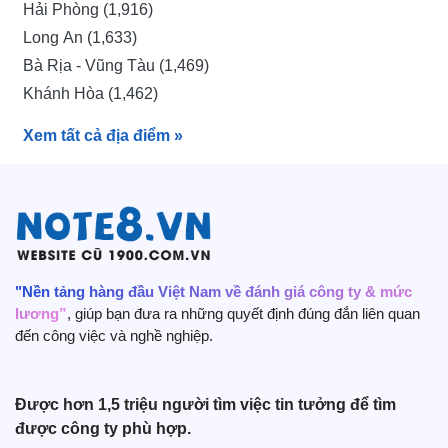
Hải Phòng (1,916)
Quản lý sản xuất (187)
Long An (1,633)
Kỹ Sư Dự Toán (184)
Bà Rịa - Vũng Tàu (1,469)
Nhân viên xuất nhập khẩu (180)
Khánh Hòa (1,462)
Nhân viên chăm sóc khách hàng (179)
Hưng Yên (1,370)
Kiểm soát viên (179)
Xem tất cả địa điểm
»
Kiên Giang (1,332)
Bắc Ninh (1,324)
Quảng Ninh (944)
Tây Ninh (940)
Cần Thơ (854)
Lâm Đồng (758)
"Nền tảng hàng đầu Việt Nam về đánh giá công ty & mức
lương”
, giúp bạn đưa ra những quyết định đúng đắn liên quan
Phú Thọ (706)
đến công việc và nghề nghiệp.
Quảng Nam (633)
An Giang (589)
Thanh Hoá (584)
Được hơn 1,5 triệu người tìm việc tin tưởng để tìm
được công ty phù hợp.
Hải Dương (570)