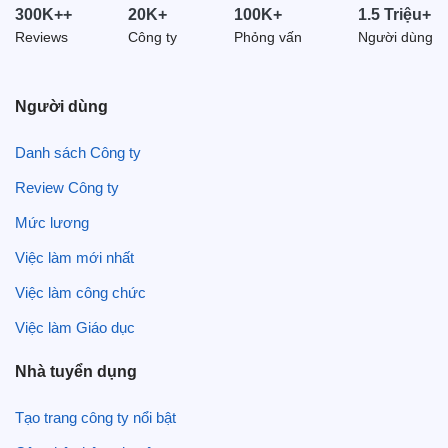
Nghệ An (557)
300K++
20K+
100K+
1.5 Triệu+
Ninh Bình (554)
Reviews
Công ty
Phỏng vấn
Người dùng
Hà Nam (534)
Người dùng
Danh sách Công ty
Review Công ty
Mức lương
Việc làm mới nhất
Việc làm công chức
Việc làm Giáo dục
Nhà tuyển dụng
Tạo trang công ty nổi bật