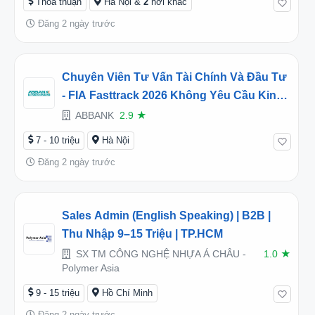
Thỏa thuận
Hà Nội &
2
nơi khác
Đăng 2 ngày trước
Chuyên Viên Tư Vấn Tài Chính Và Đầu Tư
- FIA Fasttrack 2026 Không Yêu Cầu Kinh
Nghiệm - [Hà Nội]
ABBANK
2.9
★
7 - 10 triệu
Hà Nội
Đăng 2 ngày trước
Sales Admin (English Speaking) | B2B |
Thu Nhập 9–15 Triệu | TP.HCM
SX TM CÔNG NGHỆ NHỰA Á CHÂU -
1.0
★
Polymer Asia
9 - 15 triệu
Hồ Chí Minh
Đăng 2 ngày trước