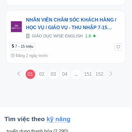
NHÂN VIÊN CHĂM SÓC KHÁCH HÀNG /
HỌC VỤ / GIÁO VỤ - THU NHẬP 7-15
TRIỆU+/THÁNG – CƠ HỘI THĂNG TIẾN
GIÁO DỤC WISE ENGLISH
1.8
★
LÊN TRƯỞNG PHÒNG, GIÁM ĐỐC TRUNG
7 - 15 triệu
TÂM
Đăng 2 ngày trước
01
02
03
04
...
151
152
Tìm việc theo
kỹ năng
tuyển dụng thanh hóa (2,290)