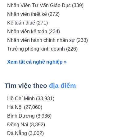
(406)
Nhân Viên Tư Vấn Giáo Dục (339)
tuyển dụng giáo viên hợp đồng (1,209)
Nhân viên thiết kế (272)
tuyển dụng giáo viên cơ hữu hà nội (1,136)
Kế toán thuế (271)
tuyển dụng việc làm huế (1,029)
Nhân viên kế toán (234)
tuyển dụng cong viec lam giao duc online... (1,020)
Nhân viên hành chính nhân sự (233)
Việc làm giáo dục (924)
Trưởng phòng kinh doanh (226)
tuyển dụng việc làm long khánh (860)
Nhân Viên Vận Hành Máy (218)
tuyển dụng việc làm tây ninh (858)
Xem tất cả nghề nghiệp
»
Nhân viên kinh doanh (216)
Quản lý (213)
Giám đốc kinh doanh (205)
Tìm việc theo
địa điểm
Kỹ sư Xây dựng (204)
Hồ Chí Minh (33,931)
Nhân Viên Kinh Doanh Phần Mềm (203)
Hà Nội (27,060)
Giám sát bán hàng (197)
Bình Dương (3,936)
Thực tập sinh quản lý khách hàng (197)
Đồng Nai (3,392)
Kỹ sư (197)
Đà Nẵng (3,002)
Kế toán thanh toán (189)