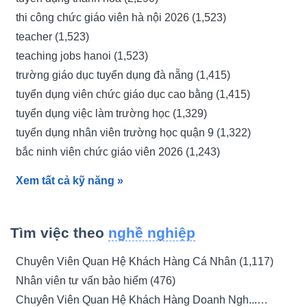
thi công chức giáo viên hà nội 2026 (1,523)
teacher (1,523)
teaching jobs hanoi (1,523)
trường giáo dục tuyển dụng đà nẵng (1,415)
tuyển dụng viên chức giáo dục cao bằng (1,415)
tuyển dụng việc làm trường học (1,329)
tuyển dụng nhân viên trường học quận 9 (1,322)
bắc ninh viên chức giáo viên 2026 (1,243)
tuyển dụng giáo viên quận 7 thpt đinh th... (1,243)
Xem tất cả kỹ năng
»
tuyển dụng giáo viên quận 7 đức trí (1,243)
trường học tuyển dụng (1,243)
tuyển dụng giáo viên hải phòng (1,243)
Tìm việc theo
nghề nghiệp
tuyển dụng giáo viên tỉnh gia lai (1,243)
Chuyên Viên Quan Hệ Khách Hàng Cá Nhân (1,117)
tuyển dụng giáo viên (1,242)
Nhân viên tư vấn bảo hiểm (476)
tuyển dụng giáo viên ở đông anh (1,234)
Chuyên Viên Quan Hệ Khách Hàng Doanh Ngh...
tuyển viên chức giáo viên thành phố hồ c... (1,232)