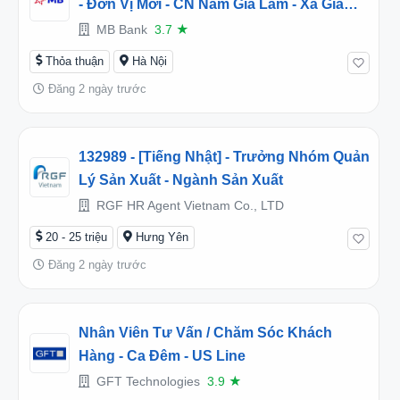
- Đơn Vị Mới - CN Nam Gia Lâm - Xã Gia
Lâm, Hà Nội (2026TD453240)
MB Bank
3.7
★
Thỏa thuận
Hà Nội
Đăng 2 ngày trước
132989 - [Tiếng Nhật] - Trưởng Nhóm Quản
Lý Sản Xuất - Ngành Sản Xuất
RGF HR Agent Vietnam Co., LTD
20 - 25 triệu
Hưng Yên
Đăng 2 ngày trước
Nhân Viên Tư Vấn / Chăm Sóc Khách
Hàng - Ca Đêm - US Line
GFT Technologies
3.9
★