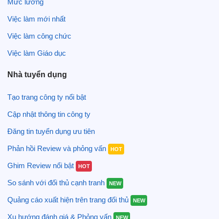
Mức lương
Phân
Kế toán kho
Thủ kho
biệt
Việc làm mới nhất
Việc làm công chức
Công
- Quản lý, kiểm soát và
- Quản lý, kiểm soát
Việc làm Giáo dục
việc
ghi nhận hàng hóa,
và vận hành các hoạt
hàng tồn kho
động kho
Nhà tuyển dụng
- Ghi nhận, luân
- Nhận và lưu trữ các
chuyển các giấy tờ liên
chứng từ liên quan
Tạo trang công ty nổi bật
quan đến các bộ phận
Cập nhật thông tin công ty
liên quan
Đăng tin tuyển dụng ưu tiên
Tính
- Xử lý các giao dịch
- Nhận, kiểm tra, lưu
Phản hồi Review và phỏng vấn
HOT
chất
hàng hóa, hàng tồn
trữ và phân phối
Ghim Review nổi bật
HOT
kho
hàng hóa
So sánh với đối thủ cạnh tranh
NEW
- Theo dõi số lượng
- Theo dõi số lượng
Quảng cáo xuất hiện trên trang đối thủ
hàng hóa trong kho
hàng hóa được nhập
NEW
và xuất khỏi kho
Xu hướng đánh giá & Phỏng vấn
NEW