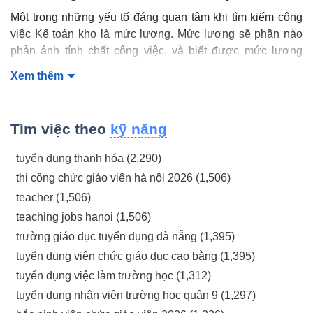
Một trong những yếu tố đáng quan tâm khi tìm kiếm công
việc Kế toán kho là mức lương. Mức lương sẽ phần nào
phản ánh tính chất công việc, và biết được mức lương
theo số năm kinh nghiệm sẽ giúp bạn biết được cơ hội
Xem thêm
thăng tiến khi theo đuổi nghề Kế toán kho.
Kinh nghiệm
Vị trí
Tìm việc theo
kỹ năng
0 - 1 năm
Thực tập sinh kế toán
tuyển dụng thanh hóa (2,290)
2 - 4 năm
Kế toán kho
thi công chức giáo viên hà nội 2026 (1,506)
5 - 7 năm
Phó phòng kế toán
teacher (1,506)
Trên 7 năm
Kế toán trưởng
teaching jobs hanoi (1,506)
trường giáo dục tuyển dụng đà nẵng (1,395)
Mô tả công việc của Kế toán kho
tuyển dụng viên chức giáo dục cao bằng (1,395)
tuyển dụng việc làm trường học (1,312)
Công việc của kế toán kho có phần khác biệt so với các vị
trí khác trong bộ phận kế toán. Để bạn tránh nhầm lẫn và
tuyển dụng nhân viên trường học quận 9 (1,297)
xảy ra các sai sót,
note8.vn
đã tổng hợp bản mô tả công