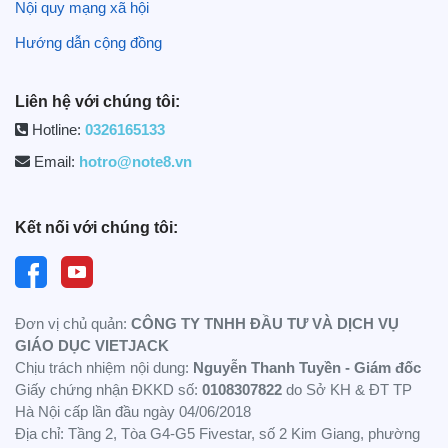
Nội quy mạng xã hội
quả, chính xác và linh hoạt hơn bao giờ hết. Sự phát triển
không ngừng của trí tuệ nhân tạo, công nghệ blockchain
Hướng dẫn cộng đồng
dự kiến sẽ mang đến những điều kiện mới để nâng cao
tính toàn vẹn dữ liệu và đảm bảo tính xác thực trong kế
Liên hệ với chúng tôi:
toán kho.
Hotline:
0326165133
Điều quan trọng nhất là, với vai trò ngày càng quan trọng
Email:
hotro@note8.vn
của kế toán kho trong việc duy trì cạnh tranh và tối ưu hóa
hiệu quả hoạt động của doanh nghiệp, sự chuyên nghiệp
và trách nhiệm của các chuyên gia kế toán kho là yếu tố rất
Kết nối với chúng tôi:
cần thiết. Việc nắm vững các quy định kế toán, hiểu rõ quy
trình vận hành kho, ứng dụng công nghệ một cách thông
minh sẽ đóng vai trò quan trọng trong việc đảm bảo một hệ
thống kế toán kho hiệu quả và bền vững.
Đơn vị chủ quản:
CÔNG TY TNHH ĐẦU TƯ VÀ DỊCH VỤ
GIÁO DỤC VIETJACK
4. Những sai lầm thường gặp của kế toán
Chịu trách nhiệm nội dung:
Nguyễn Thanh Tuyền - Giám đốc
Giấy chứng nhận ĐKKD số:
0108307822
do Sở KH & ĐT TP
kho bạn cần biết
Hà Nội cấp lần đầu ngày 04/06/2018
Không xác định mức tồn kho định kỳ
Địa chỉ: Tầng 2, Tòa G4-G5 Fivestar, số 2 Kim Giang, phường