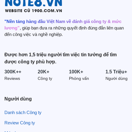
Tây Ninh (945)
Cần Thơ (860)
Lâm Đồng (763)
"Nền tảng hàng đầu Việt Nam về đánh giá công ty & mức
lương”
, giúp bạn đưa ra những quyết định đúng đắn liên quan
Phú Thọ (709)
đến công việc và nghề nghiệp.
Quảng Nam (637)
Thanh Hoá (602)
An Giang (592)
Được hơn 1,5 triệu người tìm việc tin tưởng để tìm
được công ty phù hợp.
Hải Dương (586)
Nghệ An (581)
300K++
20K+
100K+
1.5 Triệu+
Ninh Bình (559)
Reviews
Công ty
Phỏng vấn
Người dùng
Hà Nam (550)
Người dùng
Danh sách Công ty
3. Phân biệt kế toán kho và thủ kho
Review Công ty