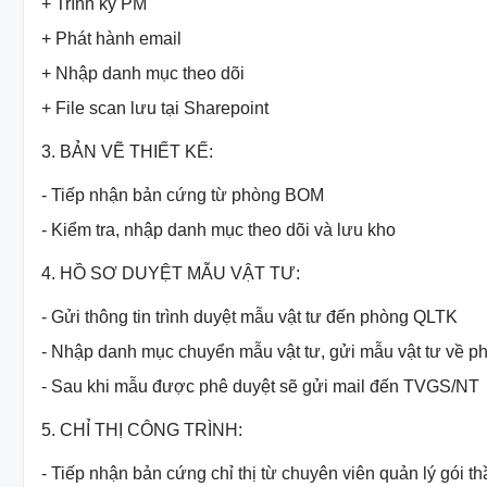
+ Trình ký PM
+ Phát hành email
+ Nhập danh mục theo dõi
+ File scan lưu tại Sharepoint
3. BẢN VẼ THIẾT KẾ:
- Tiếp nhận bản cứng từ phòng BOM
- Kiểm tra, nhập danh mục theo dõi và lưu kho
4. HỒ SƠ DUYỆT MẪU VẬT TƯ:
- Gửi thông tin trình duyệt mẫu vật tư đến phòng QLTK
- Nhập danh mục chuyển mẫu vật tư, gửi mẫu vật tư về 
- Sau khi mẫu được phê duyệt sẽ gửi mail đến TVGS/NT
5. CHỈ THỊ CÔNG TRÌNH:
- Tiếp nhận bản cứng chỉ thị từ chuyên viên quản lý gói th