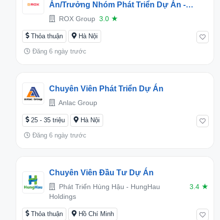
Án/Trưởng Nhóm Phát Triển Dự Án -
Living - 1U021
ROX Group
3.0
★
Thỏa thuận
Hà Nội
Đăng 6 ngày trước
Chuyên Viên Phát Triển Dự Án
Anlac Group
25 - 35 triệu
Hà Nội
Đăng 6 ngày trước
Chuyên Viên Đầu Tư Dự Án
Phát Triển Hùng Hậu - HungHau
3.4
★
Holdings
Thỏa thuận
Hồ Chí Minh