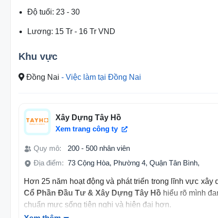
Độ tuổi
:
23 - 30
Lương
:
15 Tr
-
16 Tr
VND
Khu vực
Đồng Nai
- Việc làm tại Đồng Nai
Xây Dựng Tây Hồ
Xem trang công ty
Quy mô:
200 - 500 nhân viên
Địa điểm:
73 Cộng Hòa, Phường 4, Quận Tân Bình,
Hơn 25 năm hoạt động và phát triển trong lĩnh vực xây 
Cổ Phần Đầu Tư & Xây Dựng Tây Hồ
hiểu rõ mình đ
chuẩn mực sống tiện nghi và hiện đại hơn.