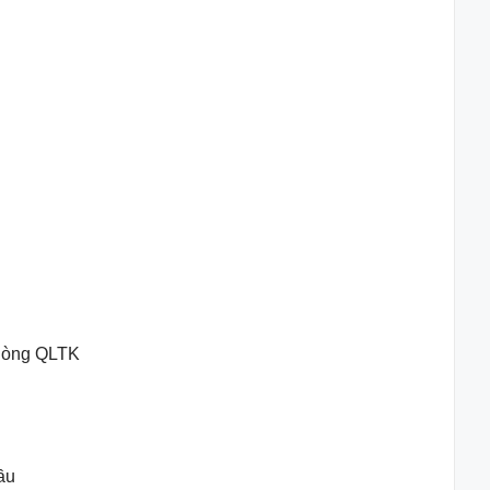
phòng QLTK
ầu