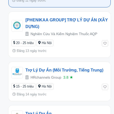
Đăng 11 ngày trước
[PHENIKAA GROUP] TRỢ LÝ DỰ ÁN (XÂY
DỰNG)
Nghiên Cứu Và Kiểm Nghiệm Thuốc AQP
20 - 25 triệu
Hà Nội
Đăng 13 ngày trước
Trợ Lý Dự Án (Môi Trường, Tiếng Trung)
HRchannels Group
3.8
★
15 - 25 triệu
Hà Nội
Đăng 14 ngày trước
Trợ Lý Dự Án