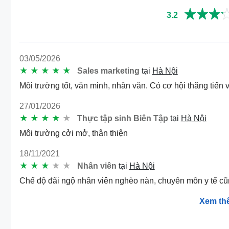
Các hoạt động ngoại khóa
3.2
Tổ chức các hoạt động thể thao: bóng đá, bóng ch
Tổ chức các bữa tiệc party, các sự kiện
03/05/2026
Du lịch hàng năm
★
★
★
★
★
Sales marketing
tại
Hà Nội
Team building ngoài trời
Môi trường tốt, văn minh, nhân văn. Có cơ hội thăng tiến
Lịch sử thành lập
27/01/2026
Thành lập năm 2006
★
★
★
★
★
Thực tập sinh Biên Tập
tại
Hà Nội
Môi trường cởi mở, thân thiện
Mission
18/11/2021
Được xây dựng và thành lập bởi Công ty TNHH T
★
★
★
★
★
Nhân viên
tại
Hà Nội
đoàn Intracom, Bệnh viện Đa khoa Phương Đông 
Chế độ đãi ngộ nhân viên nghèo nàn, chuyên môn y tế c
lực tài chính, bộ máy con người, cơ sở vật chất, hạ
Với phương châm chia sẻ giá trị tốt đẹp cho xã
Xem t
Đông là bước tiến tiếp theo của Intracom trên hành
Đứng đầu trong lĩnh vực y tế, luôn đặt uy tín lên h