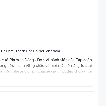
 Từ Liêm, Thành Phố Hà Nội, Việt Nam
 Y tế Phương Đông - Đơn vị thành viên của Tập đoàn
tảng sức mạnh vững chắc về mọi mặt, từ năng lực tài
ật. Với phương châm chia sẻ giá trị tốt đẹp cho xã hội
là bước tiến tiếp theo của Intracom trên hành trình
bảo hiểm theo quy định của pháp luật Nhà Nước