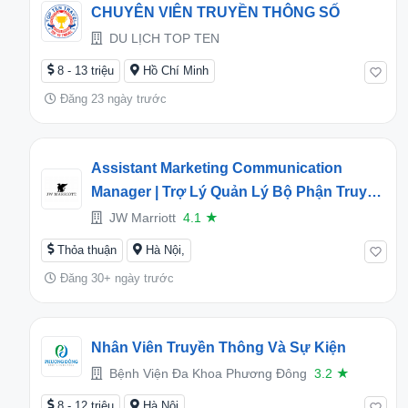
CHUYÊN VIÊN TRUYỀN THÔNG SỐ
DU LỊCH TOP TEN
8 - 13 triệu
Hồ Chí Minh
Đăng 23 ngày trước
Assistant Marketing Communication
Manager | Trợ Lý Quản Lý Bộ Phận Truyền
Thông
JW Marriott
4.1
★
Thỏa thuận
Hà Nội,
Đăng 30+ ngày trước
Nhân Viên Truyền Thông Và Sự Kiện
Bệnh Viện Đa Khoa Phương Đông
3.2
★
8 - 12 triệu
Hà Nội