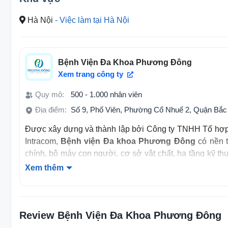
Hà Nội
- Việc làm tại Hà Nội
Bệnh Viện Đa Khoa Phương Đông
Xem trang công ty
Quy mô:
500 - 1.000 nhân viên
Địa điểm:
Số 9, Phố Viên, Phường Cổ Nhuế 2, Quận Bắc
Được xây dựng và thành lập bởi Công ty TNHH Tổ hợp
Intracom,
Bệnh viện Đa khoa Phương Đông
có nền 
chính, bộ máy con người, cơ sở vật chất, hạ tầng kỹ thu
về chăm sóc sức khỏe, Bệnh viện đa khoa Phương Đông 
Xem thêm
“Tỏa sáng cùng đất nước”.
Chính sách bảo hiểm
Review Bệnh Viện Đa Khoa Phương Đông
Được tham gia BHXH, BHTN, BHYT, …. theo luật 