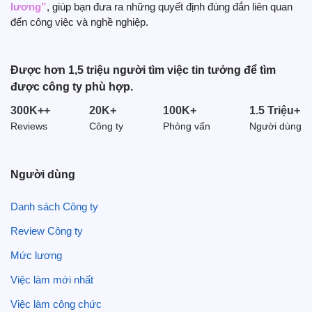
Tìm hiểu cách trở thành
Quản lý giáo dục
, bạn cần có
lương”
, giúp bạn đưa ra những quyết định đúng đắn liên quan
Phú Thọ (706)
những kỹ năng và trình độ học vấn nào để thành công
đến công việc và nghề nghiệp.
Quảng Nam (633)
cũng như đạt được mức lương mong đợi ở mỗi bước trên
An Giang (589)
con đường sự nghiệp của bạn.
Thanh Hoá (584)
Được hơn 1,5 triệu người tìm việc tin tưởng để tìm
Quản lý giáo dục
được công ty phù hợp.
Hải Dương (570)
260 - 390 triệu/năm
Nghệ An (557)
300K++
20K+
100K+
1.5 Triệu+
Ninh Bình (554)
Reviews
Công ty
Phỏng vấn
Người dùng
Hà Nam (534)
Quản lý giáo dục
Số năm kinh nghiệm
Người dùng
0 - 1
42%
Danh sách Công ty
2 - 4
32%
Review Công ty
5 - 7
25%
8+
11%
Mức lương
Xem lộ trình sự nghiệp
Việc làm mới nhất
Việc làm công chức