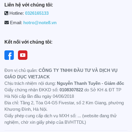
học.
Liên hệ với chúng tôi:
Khả năng tự nghiên cứu và giải quyết vấn đề.
Hotline:
0326165133
Kỹ năng phối hợp tổ chức kỳ kiểm tra của nhà trường.
Email:
hotro@note8.vn
Có tinh thần chủ động và trách nhiệm cao trong công
việc.
Kết nối với chúng tôi:
Có năng lực quản lý hồ sơ học sinh của nhà trường;
Bên cạnh đó, nhân viên giáo vụ cần nắm vững đường
lối, chủ trương, chính sách, pháp luật của Đảng, Nhà
Đơn vị chủ quản:
CÔNG TY TNHH ĐẦU TƯ VÀ DỊCH VỤ
nước và các quy định đối với vị trí giáo vụ.
GIÁO DỤC VIETJACK
Chịu trách nhiệm nội dung:
Nguyễn Thanh Tuyền - Giám đốc
Lộ trình thăng tiến của Chuyên viên quản lý
Giấy chứng nhận ĐKKD số:
0108307822
do Sở KH & ĐT TP
giáo dục
Hà Nội cấp lần đầu ngày 04/06/2018
Địa chỉ: Tầng 2, Tòa G4-G5 Fivestar, số 2 Kim Giang, phường
Số năm kinh nghiệm
Khương Đình, Hà Nội.
Giấy phép cung cấp dịch vụ MXH số: ... (website đang thử
0 - 3 năm
Nhân viê
nghiệm, chờ xin giấy phép của BVHTTDL)
3 - 5 năm
Chuyên v