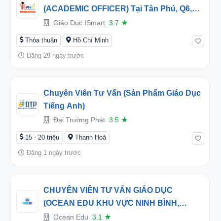
(ACADEMIC OFFICER) Tại Tân Phú, Q6,
Thủ Đức
Giáo Dục ISmart
3.7
★
Thỏa thuận
Hồ Chí Minh
Đăng 29 ngày trước
Chuyên Viên Tư Vấn (Sản Phẩm Giáo Dục
Tiếng Anh)
Đại Trường Phát
3.5
★
15 - 20 triệu
Thanh Hoá
Đăng 1 ngày trước
CHUYÊN VIÊN TƯ VẤN GIÁO DỤC
(OCEAN EDU KHU VỰC NINH BÌNH,
THANH HÓA, NGHỆ AN) - THU NHẬP HẤP
Ocean Edu
3.1
★