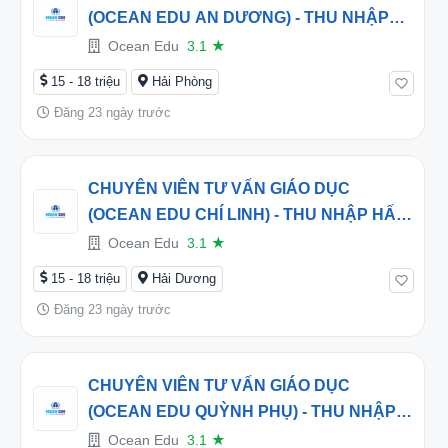
(OCEAN EDU AN DƯƠNG) - THU NHẬP
HẤP DẪN TỪ 16 TRIỆU/THÁNG
Ocean Edu
3.1
★
15 - 18 triệu
Hải Phòng
Đăng 23 ngày trước
CHUYÊN VIÊN TƯ VẤN GIÁO DỤC
(OCEAN EDU CHÍ LINH) - THU NHẬP HẤP
DẪN TỪ 16 TRIỆU/THÁNG
Ocean Edu
3.1
★
15 - 18 triệu
Hải Dương
Đăng 23 ngày trước
CHUYÊN VIÊN TƯ VẤN GIÁO DỤC
(OCEAN EDU QUỲNH PHỤ) - THU NHẬP
HẤP DẪN TỪ 16 TRIỆU/THÁNG
Ocean Edu
3.1
★