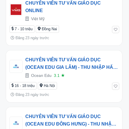
CHUYÊN VIÊN TƯ VẤN GIÁO DỤC
ONLINE
Việt Mỹ
7 - 10 triệu
Đồng Nai
Đăng 23 ngày trước
CHUYÊN VIÊN TƯ VẤN GIÁO DỤC
(OCEAN EDU GIA LÂM) - THU NHẬP HẤP
DẪN TỪ 15 TRIỆU/THÁNG
Ocean Edu
3.1
★
16 - 18 triệu
Hà Nội
Đăng 23 ngày trước
CHUYÊN VIÊN TƯ VẤN GIÁO DỤC
(OCEAN EDU ĐÔNG HƯNG) - THU NHẬP