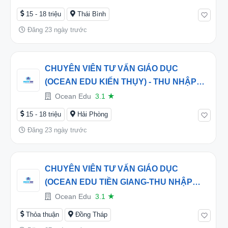
15 - 18 triệu
Thái Bình
Đăng 23 ngày trước
CHUYÊN VIÊN TƯ VẤN GIÁO DỤC
(OCEAN EDU KIẾN THỤY) - THU NHẬP
HẤP DẪN TỪ 16 TRIỆU/THÁNG
Ocean Edu
3.1
★
15 - 18 triệu
Hải Phòng
Đăng 23 ngày trước
CHUYÊN VIÊN TƯ VẤN GIÁO DỤC
(OCEAN EDU TIỀN GIANG-THU NHẬP
HẤP DẪN TỪ 15 TRIỆU/THÁNG
Ocean Edu
3.1
★
Thỏa thuận
Đồng Tháp