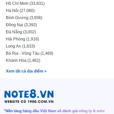
Hồ Chí Minh (33,931)
Nhân Viên Kinh Doanh Phần Mềm (203)
Tổng lương
Hà Nội (27,060)
Giám sát bán hàng (197)
240 - 360 triệu
+
20 - 30 triệu
/năm
/năm
Bình Dương (3,936)
Thực tập sinh quản lý khách hàng (197)
Lương cơ bản
Lương bổ sung
Đồng Nai (3,392)
Kỹ sư (197)
Đà Nẵng (3,002)
Kế toán thanh toán (189)
260 - 390 triệu
/năm
Hải Phòng (1,916)
Quản lý sản xuất (187)
Long An (1,633)
260 M
390 M
Kỹ Sư Dự Toán (184)
Bà Rịa - Vũng Tàu (1,469)
Nhân viên xuất nhập khẩu (180)
130 M
897 M
Khánh Hòa (1,462)
Nhân viên chăm sóc khách hàng (179)
Khoảng lương phổ biến
Khoảng lương
Hưng Yên (1,370)
Kiểm soát viên (179)
Xem tất cả địa điểm
»
Kiên Giang (1,332)
Bắc Ninh (1,324)
Xem thêm thông tin chi tiết
Quảng Ninh (944)
Tây Ninh (940)
Cần Thơ (854)
Lộ trình sự nghiệp Quản lý giáo dục
Lâm Đồng (758)
"Nền tảng hàng đầu Việt Nam về đánh giá công ty & mức