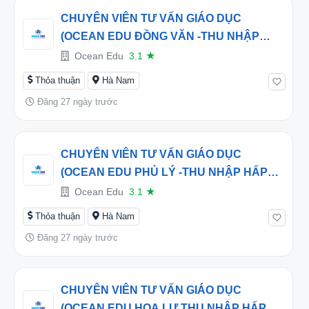
CHUYÊN VIÊN TƯ VẤN GIÁO DỤC
(OCEAN EDU ĐỒNG VĂN -THU NHẬP
HẤP DẪN TỪ 15 -30TRIỆU/THÁNG
Ocean Edu
3.1
★
Thỏa thuận
Hà Nam
Đăng 27 ngày trước
CHUYÊN VIÊN TƯ VẤN GIÁO DỤC
(OCEAN EDU PHỦ LÝ -THU NHẬP HẤP
DẪN TỪ 15 -30TRIỆU/THÁNG
Ocean Edu
3.1
★
Thỏa thuận
Hà Nam
Đăng 27 ngày trước
CHUYÊN VIÊN TƯ VẤN GIÁO DỤC
(OCEAN EDU HOA LƯ THU NHẬP HẤP