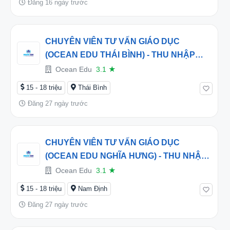
Đăng 16 ngày trước
CHUYÊN VIÊN TƯ VẤN GIÁO DỤC
(OCEAN EDU THÁI BÌNH) - THU NHẬP
HẤP DẪN TỪ 16 TRIỆU/THÁNG
Ocean Edu
3.1
★
15 - 18 triệu
Thái Bình
Đăng 27 ngày trước
CHUYÊN VIÊN TƯ VẤN GIÁO DỤC
(OCEAN EDU NGHĨA HƯNG) - THU NHẬP
HẤP DẪN TỪ 16 TRIỆU/THÁNG
Ocean Edu
3.1
★
15 - 18 triệu
Nam Định
Đăng 27 ngày trước