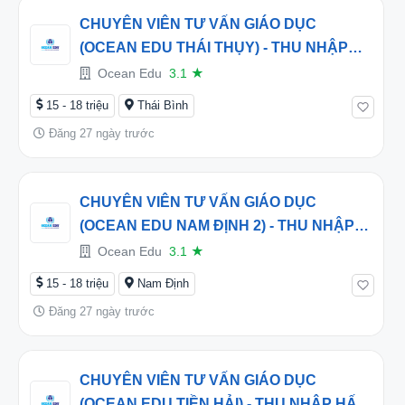
CHUYÊN VIÊN TƯ VẤN GIÁO DỤC
(OCEAN EDU THÁI THỤY) - THU NHẬP
HẤP DẪN TỪ 16 TRIỆU/THÁNG
Ocean Edu
3.1
★
15 - 18 triệu
Thái Bình
Đăng 27 ngày trước
CHUYÊN VIÊN TƯ VẤN GIÁO DỤC
(OCEAN EDU NAM ĐỊNH 2) - THU NHẬP
HẤP DẪN TỪ 16 TRIỆU/THÁNG
Ocean Edu
3.1
★
15 - 18 triệu
Nam Định
Đăng 27 ngày trước
CHUYÊN VIÊN TƯ VẤN GIÁO DỤC
(OCEAN EDU TIỀN HẢI) - THU NHẬP HẤP