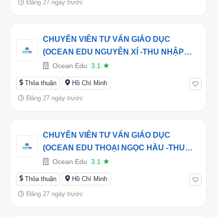
Đăng 27 ngày trước
CHUYÊN VIÊN TƯ VẤN GIÁO DỤC
(OCEAN EDU NGUYỄN XÍ -THU NHẬP
HẤP DẪN TỪ 15 TRIỆU/THÁNG
Ocean Edu
3.1
★
Thỏa thuận
Hồ Chí Minh
Đăng 27 ngày trước
CHUYÊN VIÊN TƯ VẤN GIÁO DỤC
(OCEAN EDU THOẠI NGỌC HẦU -THU
NHẬP HẤP DẪN TỪ 15 -30TRIỆU/THÁNG
Ocean Edu
3.1
★
Thỏa thuận
Hồ Chí Minh
Đăng 27 ngày trước