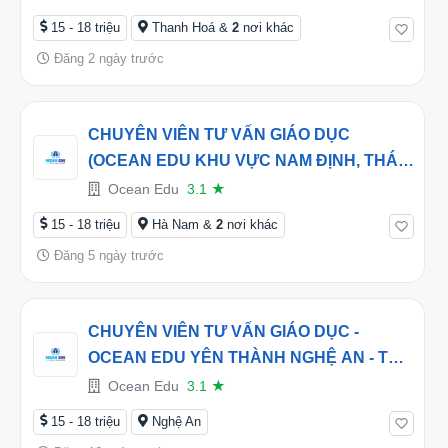
DẪN TỪ 16 TRIỆU/THÁNG
15 - 18 triệu
Thanh Hoá &
2
nơi khác
Đăng 2 ngày trước
CHUYÊN VIÊN TƯ VẤN GIÁO DỤC
(OCEAN EDU KHU VỰC NAM ĐỊNH, THÁI
BÌNH VÀ HÀ NAM) - THU NHẬP HẤP DẪN
Ocean Edu
3.1
★
TỪ 15 TRIỆU/THÁNG
15 - 18 triệu
Hà Nam &
2
nơi khác
Đăng 5 ngày trước
CHUYÊN VIÊN TƯ VẤN GIÁO DỤC -
OCEAN EDU YÊN THÀNH NGHỆ AN - THU
NHẬP TỪ 16 TRIỆU/THÁNG
Ocean Edu
3.1
★
15 - 18 triệu
Nghệ An