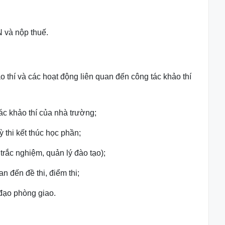
DN
và nộp thuế.
ảo
thí và các hoạt động liên quan đến công tác khảo thí
tác
khảo thí của nhà trường;
kỳ
thi kết thúc học phần;
i
trắc nghiệm, quản lý đào tạo);
uan
đến đề thi, điểm thi;
 đạo
phòng giao.