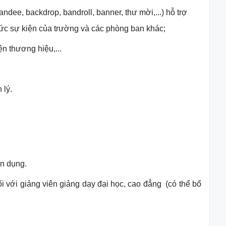
andee, backdrop, bandroll, banner, thư mời,...) hỗ trợ
hức sự
kiện của trường và các phòng ban khác;
iện
thương hiệu,...
 lý.
ển dụng.
 với giảng viên giảng dạy đại học, cao đẳng (có thể bổ