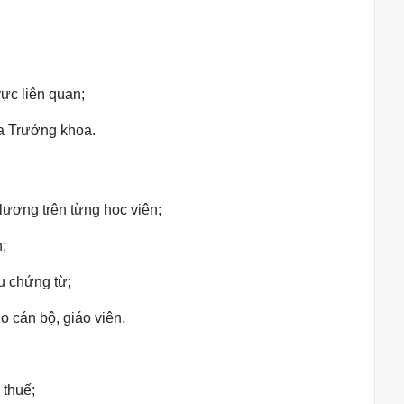
ực liên quan;
ủa
Trưởng khoa.
lương trên từng học viên;
;
ưu
chứng từ;
ho
cán bộ, giáo viên.
p
thuế;