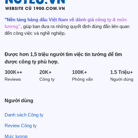
Tây Ninh (927)
Cần Thơ (846)
Lâm Đồng (758)
"Nền tảng hàng đầu Việt Nam về đánh giá công ty & mức
lương”
, giúp bạn đưa ra những quyết định đúng đắn liên quan
Phú Thọ (704)
đến công việc và nghề nghiệp.
Quảng Nam (633)
An Giang (588)
Thanh Hoá (585)
Được hơn 1,5 triệu người tìm việc tin tưởng để tìm
được công ty phù hợp.
Hải Dương (567)
Nghệ An (556)
300K++
20K+
100K+
1.5 Triệu+
Ninh Bình (554)
Reviews
Công ty
Phỏng vấn
Người dùng
Hà Nam (525)
Người dùng
Danh sách Công ty
Review Công ty
Mức lương