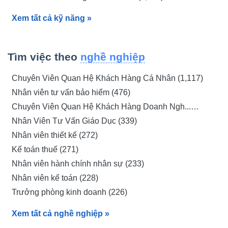
tuyển dụng giáo viên quận 7 thpt đinh th... (1,224)
Xem tất cả kỹ năng
»
tuyển dụng giáo viên quận 7 đức trí (1,224)
trường học tuyển dụng (1,224)
tuyển dụng giáo viên hải phòng (1,224)
Tìm việc theo
nghề nghiệp
tuyển dụng giáo viên tỉnh gia lai (1,224)
Chuyên Viên Quan Hệ Khách Hàng Cá Nhân (1,117)
tuyển dụng giáo viên (1,223)
Nhân viên tư vấn bảo hiểm (476)
tuyển dụng giáo viên ở đông anh (1,215)
Chuyên Viên Quan Hệ Khách Hàng Doanh Ngh...
tuyển viên chức giáo viên thành phố hồ c... (1,213)
(406)
Nhân Viên Tư Vấn Giáo Dục (339)
tuyển dụng giáo viên hợp đồng (1,196)
Nhân viên thiết kế (272)
tuyển dụng giáo viên cơ hữu hà nội (1,118)
Kế toán thuế (271)
tuyển dụng cong viec lam giao duc online... (1,009)
Nhân viên hành chính nhân sự (233)
tuyển dụng việc làm huế (1,001)
Nhân viên kế toán (228)
Việc làm giáo dục (924)
Trưởng phòng kinh doanh (226)
tuyển giáo viên cấp 3 đà nẵng (833)
Nhân Viên Vận Hành Máy (218)
tuyển viên chức thpt thanh hóa (833)
Xem tất cả nghề nghiệp
»
Nhân viên kinh doanh (216)