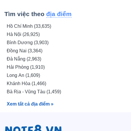
Quản lý (213)
Giám đốc kinh doanh (205)
Tìm việc theo
địa điểm
Kỹ sư Xây dựng (204)
Hồ Chí Minh (33,635)
Nhân Viên Kinh Doanh Phần Mềm (203)
Hà Nội (26,925)
Giám sát bán hàng (197)
Bình Dương (3,903)
Thực tập sinh quản lý khách hàng (197)
Đồng Nai (3,364)
Kỹ sư (197)
Đà Nẵng (2,963)
Kế toán thanh toán (189)
Hải Phòng (1,910)
Quản lý sản xuất (187)
Long An (1,609)
Kỹ Sư Dự Toán (184)
Khánh Hòa (1,466)
Nhân viên xuất nhập khẩu (180)
Bà Rịa - Vũng Tàu (1,459)
Nhân viên chăm sóc khách hàng (179)
Hưng Yên (1,369)
Kiểm soát viên (179)
Xem tất cả địa điểm
»
Kiên Giang (1,333)
Bắc Ninh (1,312)
Quảng Ninh (941)