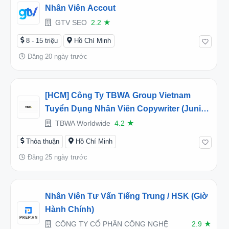
Nhân Viên Accout
GTV SEO
2.2
★
8 - 15 triệu
Hồ Chí Minh
Đăng 20 ngày trước
[HCM] Công Ty TBWA Group Vietnam
Tuyển Dụng Nhân Viên Copywriter (Junior)
Full-Time 2026
TBWA Worldwide
4.2
★
Thỏa thuận
Hồ Chí Minh
Đăng 25 ngày trước
Nhân Viên Tư Vấn Tiếng Trung / HSK (Giờ
Hành Chính)
CÔNG TY CỔ PHẦN CÔNG NGHỆ
2.9
★