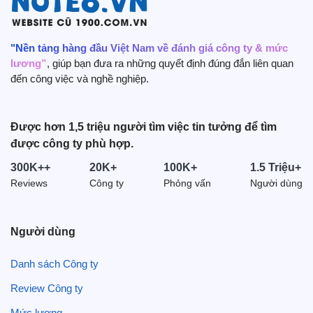
Tây Ninh (943)
Cần Thơ (857)
3. Mục đích của việc đi thực tập là gì?
Lâm Đồng (768)
"Nền tảng hàng đầu Việt Nam về đánh giá công ty & mức
lương”
, giúp bạn đưa ra những quyết định đúng đắn liên quan
Phú Thọ (708)
đến công việc và nghề nghiệp.
Quảng Nam (636)
An Giang (591)
Thanh Hoá (586)
Được hơn 1,5 triệu người tìm việc tin tưởng để tìm
được công ty phù hợp.
Hải Dương (581)
Nghệ An (578)
300K++
20K+
100K+
1.5 Triệu+
Ninh Bình (555)
Reviews
Công ty
Phỏng vấn
Người dùng
Hà Nam (539)
Người dùng
Phát triển kỹ năng chuyên môn
Thực tập giúp người tham gia có cơ hội áp dụng lý thuyết
Danh sách Công ty
đã học vào thực tế công việc. Điều này không chỉ giúp
Review Công ty
nâng cao kỹ năng chuyên môn mà còn giúp các bạn hiểu
rõ hơn về yêu cầu của ngành nghề mình đang theo đuổi.
Mức lương