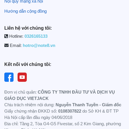
(CV) ấn tượng, tăng khả năng cạnh tranh khi ứng tuyển
Nội quy mạng xã hội
công việc.
Hướng dẫn cộng đồng
Việc đi thực tập không chỉ giúp bạn học hỏi và tích lũy kinh
nghiệm, mà còn là bước quan trọng trong việc chuẩn bị
Liên hệ với chúng tôi:
cho con đường sự nghiệp lâu dài và thành công.
Hotline:
0326165133
4. Thực tập sinh có lương không?
Email:
hotro@note8.vn
Thực tập sinh có lương hay không phụ thuộc vào chính
sách của từng công ty và ngành nghề mà bạn thực tập.
Kết nối với chúng tôi:
Dưới đây là một số trường hợp phổ biến:
Thực tập có lương
Nhiều công ty, đặc biệt là những công ty lớn hoặc các tổ
Đơn vị chủ quản:
CÔNG TY TNHH ĐẦU TƯ VÀ DỊCH VỤ
chức quốc tế, thường trả lương cho thực tập sinh. Mức
GIÁO DỤC VIETJACK
Chịu trách nhiệm nội dung:
Nguyễn Thanh Tuyền - Giám đốc
lương có thể thay đổi tùy theo công ty, ngành nghề, và vị trí
Giấy chứng nhận ĐKKD số:
0108307822
do Sở KH & ĐT TP
thực tập, nhưng nhìn chung, việc trả lương giúp thu hút
Hà Nội cấp lần đầu ngày 04/06/2018
ứng viên tài năng và tạo động lực cho các thực tập sinh
Địa chỉ: Tầng 2, Tòa G4-G5 Fivestar, số 2 Kim Giang, phường
làm việc hiệu quả. Các công ty trong lĩnh vực tài chính,