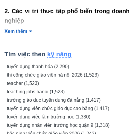
2. Các vị trí thực tập phổ biến trong doanh
nghiệp
Trong môi trường doanh nghiệp, thực tập là cơ hội quan
Xem thêm
trọng giúp sinh viên và những người mới bắt đầu sự
nghiệp tích lũy kinh nghiệm thực tế. Các vị trí thực tập
không chỉ giúp rèn luyện kỹ năng chuyên môn mà còn mở
Tìm việc theo
kỹ năng
rộng mối quan hệ và cơ hội nghề nghiệp. Mỗi vị trí thực tập
tuyển dụng thanh hóa (2,290)
đều mang đến những cơ hội học hỏi khác nhau, từ các
công việc hỗ trợ hành chính đến những nhiệm vụ đòi hỏi
thi công chức giáo viên hà nội 2026 (1,523)
sự sáng tạo và kỹ năng chuyên môn cao.
teacher (1,523)
teaching jobs hanoi (1,523)
Vị trí thực tập
Mô tả công việc
trường giáo dục tuyển dụng đà nẵng (1,417)
Thực tập sinh Nhân sự
Hỗ trợ công tác tuyển dụng,
tuyển dụng viên chức giáo dục cao bằng (1,417)
(HR Intern)
sàng lọc hồ sơ, sắp xếp
tuyển dụng việc làm trường học (1,330)
lịch phỏng vấn và tham gia
tuyển dụng nhân viên trường học quận 9 (1,318)
các hoạt động đào tạo, xây
bắc ninh viên chức giáo viên 2026 (1,243)