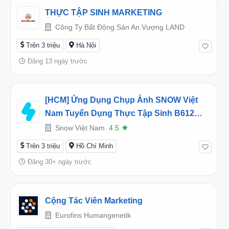
THỰC TẬP SINH MARKETING
Công Ty Bất Động Sản An Vượng LAND
Trên 3 triệu
Hà Nội
Đăng 13 ngày trước
[HCM] Ứng Dụng Chụp Ảnh SNOW Việt
Nam Tuyển Dụng Thực Tập Sinh B612
SNOW Marketing Full-Time 2026 (Mức
Snow Việt Nam
4.5
★
Lương. 3,000,000 VNĐ/ Tháng)
Trên 3 triệu
Hồ Chí Minh
Đăng 30+ ngày trước
Cộng Tác Viên Marketing
Eurofins Humangenetik