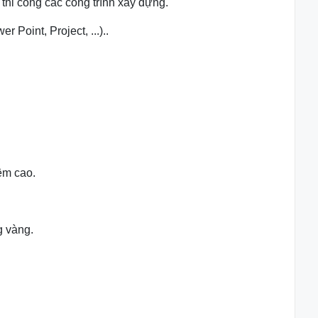
 thi công các công trình xây dựng.
Point, Project, ...)..
iệm cao.
g vàng.