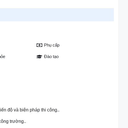
Phụ cấp
hỏe
Đào tạo
 tiến độ và biện pháp thi công..
công trường..