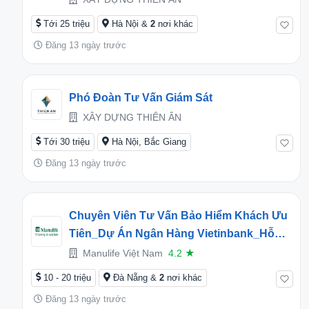
Tới 25 triệu
Hà Nội &
2
nơi khác
Đăng 13 ngày trước
Phó Đoàn Tư Vấn Giám Sát
XÂY DỰNG THIÊN ÂN
Tới 30 triệu
Hà Nội, Bắc Giang
Đăng 13 ngày trước
Chuyên Viên Tư Vấn Bảo Hiểm Khách Ưu
Tiên_Dự Án Ngân Hàng Vietinbank_Hỗ
Trợ Lương Đến 20 Triệu_Đà Nẵng, Lâm
Manulife Việt Nam
4.2
★
Đồng, Bắc Giang
10 - 20 triệu
Đà Nẵng &
2
nơi khác
Đăng 13 ngày trước