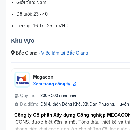
Giới tính
:
Nam
Độ tuổi
:
23 - 40
Lương
:
16 Tr
-
25 Tr
VND
Khu vực
Bắc Giang
- Việc làm tại Bắc Giang
Megacon
Xem trang công ty
Quy mô:
200 - 500 nhân viên
Địa điểm:
Đội 4, thôn Đông Khê, Xã Đan Phượng, Huyện
Công ty Cổ phần Xây dựng Công nghiệp MEGACO
ICONS, được biết đến là một Tổng thầu thiết kế và th
phong triển khai các dự án lớn cho những đối tác quốc 