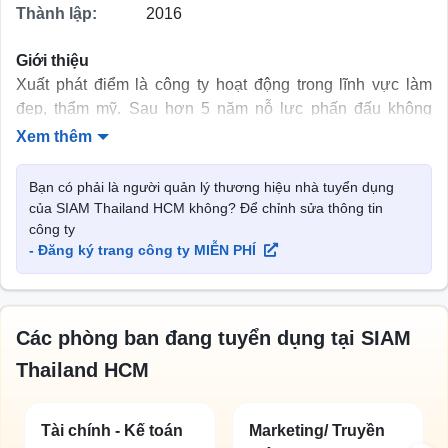
Thành lập:
2016
Giới thiệu
Xuất phát điểm là công ty hoạt động trong lĩnh vực làm
đẹp, thẩm mỹ. Sau hơn 5 năm nỗ lực phấn đấu không
ngừng,
Công ty cổ phần thương mại dịch vụ Siam Thái
Xem thêm
Lan
đã trở thành đơn vị chiếm trọn niềm tin yêu của Quý
khách hàng trên khắp mọi miền của đất nước.
Bạn có phải là người quản lý thương hiệu nhà tuyển dụng
của SIAM Thailand HCM không? Để chỉnh sửa thông tin
Các công ty thành viên của Siam Group:
công ty
- Đăng ký trang công ty MIỄN PHÍ
– Viện thẩm mỹ Siam: Chuyên sâu về các dịch vụ phẫu
thuật thẩm mỹ như: hút mỡ, thẩm mỹ ngực, thẩm mỹ mông,
nâng mũi, tạo cằm V-line, các dịch vụ tiểu phẫu làm đẹp
với công nghệ cao. Tháng 11/2022, Viện Thẩm mỹ Siam
Các phòng ban đang tuyển dụng tại SIAM
Thailand sẽ chuyển đổi lên cơ cấu Bệnh viện và hứa hẹn
Thailand HCM
đem đến những trải nghiệm thiết thực và Dịch vụ tốt nhất
đến Quý Khách hàng;
Tài chính - Kế toán
Marketing/ Truyền
– Siam Media: Chuyên cung cấp các giải pháp Digital