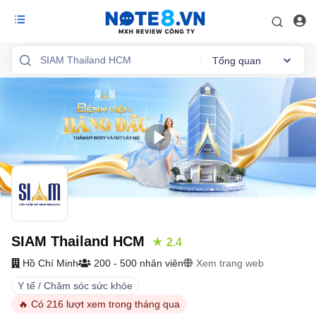
Tổng quan
Reviews
Việc làm
Mức lương
Phỏng vấn
Tổng quan
SIAM Thailand HCM
★ 2.4
Hồ Chí Minh
200 - 500 nhân viên
Xem trang web
Y tế / Chăm sóc sức khỏe
🔥 Có 216 lượt xem trong tháng qua