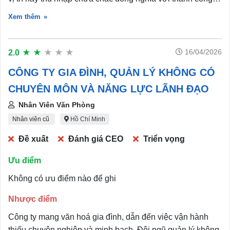
sự nhất quán giữa lời nói và hành động.
nếu thiếu khả năng lắng nghe góp ý chân thành, tự nhìn
Xem thêm
nhận bản thân và liên tục cải thiện.
Đôi khi nhân viên chọn im lặng không phải vì quản lý luôn
đúng, mà vì chênh lệch vị thế khiến họ ngại lên tiếng hoặc
16/04/2026
2.0
★
★
★
★
★
không cảm thấy an toàn để nói thật. Một môi trường tốt là
CÔNG TY GIA ĐÌNH, QUẢN LÝ KHÔNG CÓ
nơi người lãnh đạo đủ cởi mở để tiếp nhận phản hồi, kể
CHUYÊN MÔN VÀ NĂNG LỰC LÃNH ĐẠO
cả những điều trái ý.
Mong rằng những người từng quản lý mình sẽ có thêm cơ
Nhân Viên Văn Phòng
hội nhìn lại, lắng nghe nhiều hơn và phát triển theo hướng
Nhân viên cũ
Hồ Chí Minh
tích cực hơn.
Đề xuất
Đánh giá CEO
Triển vọng
Ưu điểm
Không có ưu điểm nào để ghi
Nhược điểm
Công ty mang văn hoá gia đình, dẫn đến việc vận hành
thiếu chuyên nghiệp và minh bạch. Đội ngũ quản lý không