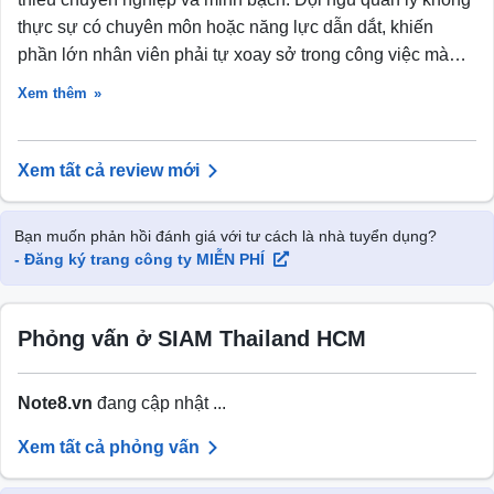
thực sự có chuyên môn hoặc năng lực dẫn dắt, khiến
phần lớn nhân viên phải tự xoay sở trong công việc mà
không có định hướng rõ ràng.
Xem thêm
Cơ hội phát triển gần như không có vì không có lộ trình
thăng tiến cụ thể, cũng không có hệ thống đánh giá năng
Xem tất cả review mới
lực rõ ràng. Những nỗ lực cá nhân khó được ghi nhận
đúng cách.
Bạn muốn phản hồi đánh giá với tư cách là nhà tuyển dụng?
- Đăng ký trang công ty MIỄN PHÍ
Điểm trừ lớn nhất là văn hóa nội bộ mang nhiều năng
lượng tiêu cực. Cách giao tiếp từ phía lãnh đạo thiếu sự
tôn trọng cơ bản đối với nhân viên, ảnh hưởng trực tiếp
Phỏng vấn ở SIAM Thailand HCM
đến tinh thần làm việc và mức độ gắn bó lâu dài.
Note8.vn
đang cập nhật ...
Xem tất cả phỏng vấn