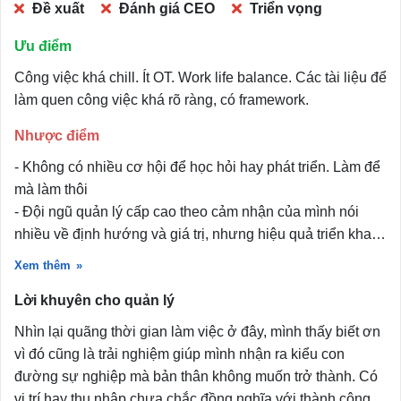
Đề xuất
Đánh giá CEO
Triển vọng
Ưu điểm
Công việc khá chill. Ít OT. Work life balance. Các tài liệu để
làm quen công việc khá rõ ràng, có framework.
Nhược điểm
- Không có nhiều cơ hội để học hỏi hay phát triển. Làm để
mà làm thôi
- Đội ngũ quản lý cấp cao theo cảm nhận của mình nói
nhiều về định hướng và giá trị, nhưng hiệu quả triển khai
thực tế chưa thật sự tương xứng. Tỷ lệ nhân sự nghỉ việc
Xem thêm
khá cao, tuy nhiên nguyên nhân thường được nhìn nhận
Lời khuyên cho quản lý
từ phía nhân viên nhiều hơn là xem xét lại năng lực quản
trị và cách điều hành.
Nhìn lại quãng thời gian làm việc ở đây, mình thấy biết ơn
Ngoài ra, công ty đề ra nhiều giá trị cốt lõi nghe rất bài bản,
vì đó cũng là trải nghiệm giúp mình nhận ra kiểu con
nhưng cách vận hành thực tế đôi lúc chưa phản ánh đúng
đường sự nghiệp mà bản thân không muốn trở thành. Có
những điều đã đặt ra, khiến nhân viên dễ cảm thấy thiếu
vị trí hay thu nhập chưa chắc đồng nghĩa với thành công,