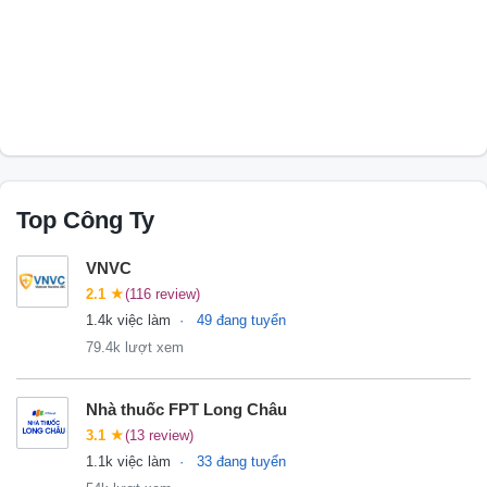
Top Công Ty
VNVC
2.1
★
(116 review)
1.4k việc làm
49 đang tuyển
79.4k lượt xem
Nhà thuốc FPT Long Châu
3.1
★
(13 review)
1.1k việc làm
33 đang tuyển