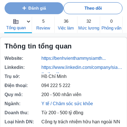
Đánh giá
Theo dõi
5
36
32
0
Tổng quan
Review
Việc làm
Mức lương
Phỏng vấn
Thông tin tổng quan
Website:
https://benhvienthammysiamth...
Linkedin:
https://www.linkedin.com/company/siam-
thailand/
Trụ sở:
Hồ Chí Minh
Điện thoại:
094 222 5 222
Quy mô:
200 - 500 nhân viên
Ngành:
Y tế / Chăm sóc sức khỏe
Doanh thu:
Từ 200 - 500 tỷ đồng
Loại hình DN:
Công ty trách nhiệm hữu hạn ngoài NN