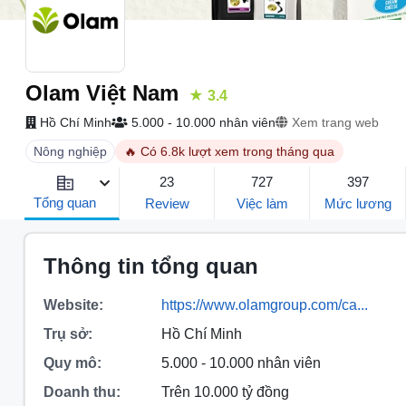
Olam Việt Nam
★ 3.4
Hồ Chí Minh
5.000 - 10.000 nhân viên
Xem trang web
Nông nghiệp
🔥 Có 6.8k lượt xem trong tháng qua
23
727
397
Tổng quan
Review
Việc làm
Mức lương
Thông tin tổng quan
Website:
https://www.olamgroup.com/ca...
Trụ sở:
Hồ Chí Minh
Quy mô:
5.000 - 10.000 nhân viên
Doanh thu:
Trên 10.000 tỷ đồng