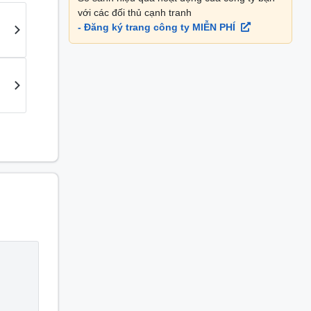
với các đối thủ cạnh tranh
- Đăng ký trang công ty MIỄN PHÍ
Tài chính - Kế toán
Nhân
Kế toán thuế
Thực tậ