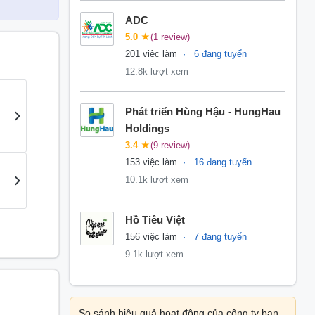
ADC
5.0
★
(1 review)
201 việc làm
6 đang tuyển
12.8k lượt xem
Phát triển Hùng Hậu - HungHau
Holdings
3.4
★
(9 review)
153 việc làm
16 đang tuyển
10.1k lượt xem
Hồ Tiêu Việt
156 việc làm
7 đang tuyển
9.1k lượt xem
So sánh hiệu quả hoạt động của công ty bạn