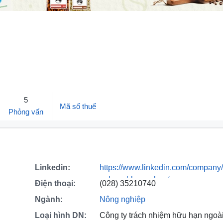
5
Mã số thuế
Phỏng vấn
Linkedin:
https://www.linkedin.com/company
palm-rubber-gabon/
Điện thoại:
(028) 35210740
Ngành:
Nông nghiệp
Loại hình DN:
Công ty trách nhiệm hữu hạn ngoà