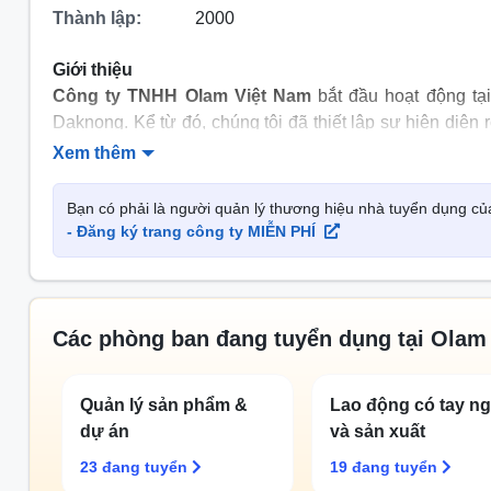
Thành lập:
2000
Giới thiệu
Công ty TNHH Olam Việt Nam
bắt đầu hoạt động tại
Daknong. Kể từ đó, chúng tôi đã thiết lập sự hiện diện
chính tại Thành phố Hồ Chí Minh và các văn phòng khu 
Xem thêm
Định, đồng thời mở rộng hoạt động tại các tỉnh các n
và cà phê hòa tan lớn nhất tại Việt Nam, đầu tư 100 tri
Bạn có phải là người quản lý thương hiệu nhà tuyển dụng củ
bảy nhà máy lớn với 5.000 nhân viên trên khắp miền 
- Đăng ký trang công ty MIỄN PHÍ
lớn thứ ba và là người mua nhiều gạo của Việt Nam.
O
Nam
Chính sách bảo hiểm
Các phòng ban đang tuyển dụng tại Olam
Được tham gia đầy đủ các chế độ theo quy định
Quản lý sản phẩm &
Lao động có tay n
Bảo hiểm thân thể và người thân trong gia đình
dự án
và sản xuất
Các hoạt động ngoại khóa
23 đang tuyển
19 đang tuyển