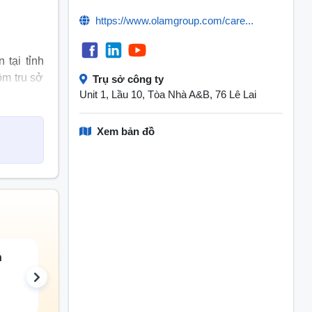
https://www.olamgroup.com/care...
 tại tỉnh
ồm trụ sở
Trụ sở công ty
i và Bình
Unit 1, Lầu 10, Tòa Nhà A&B, 76 Lê Lai
 hạt tiêu
điều hành
Xem bản đồ
 phê nhân
 vào Việt
n
Nhân sự
Hành chính
16 đang tuyển
14 đang tuyển