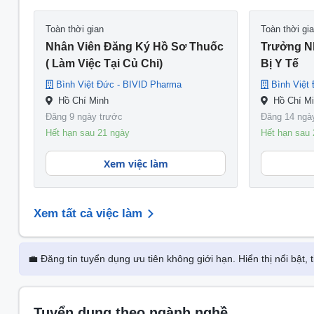
Với tầm nhìn phát triển một công ty dược phẩm t
Toàn thời gian
Toàn thời gi
chuẩn GMP Châu Âu – một trong những tiêu chuẩ
Nhân Viên Đăng Ký Hồ Sơ Thuốc
Trưởng N
phẩm công ty phân phối thuộc các lĩnh vực: Dược
( Làm Việc Tại Củ Chi)
Bị Y Tế
(huyết thanh, globulin miễn dịch); Vật tư Y tế ti
Bình Việt Đức - BIVID Pharma
Bình Việt
Hồ Chí Minh
Hồ Chí M
Đăng 9 ngày trước
Đăng 14 ngà
Hết hạn sau 21 ngày
Hết hạn sau 
Xem việc làm
Xem tất cả việc làm
💼 Đăng tin tuyển dụng ưu tiên không giới hạn. Hiển thị nổi bật,
Tuyển dụng theo ngành nghề