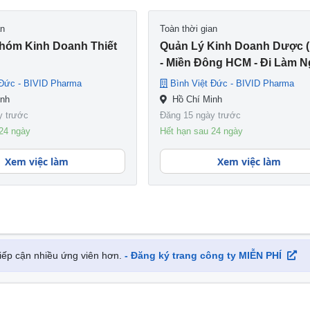
oàn cầu, BIVID hợp tác với các Tập đoàn Dược lớn có nhà máy
an
Toàn thời gian
n khắt khe nhất thế giới để tạo nên sức mạnh trong kinh do
hóm Kinh Doanh Thiết
Quản Lý Kinh Doanh Dược 
 phẩm (kháng sinh, giảm đau – hạ sốt, gây tê – mê…); Sinh 
- Miền Đông HCM - Đi Làm N
êu hao; Nha khoa và Thực phẩm Chức năng.
 Đức - BIVID Pharma
Bình Việt Đức - BIVID Pharma
inh
Hồ Chí Minh
y trước
Đăng 15 ngày trước
24 ngày
Hết hạn sau 24 ngày
Xem việc làm
Xem việc làm
 tiếp cận nhiều ứng viên hơn.
- Đăng ký trang công ty MIỄN PHÍ