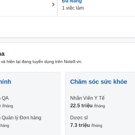
Đà Nẵng
1 việc làm
ma
 và hiện tại đang tuyển dụng trên Note8.vn.
hính
Chăm sóc sức khỏe
n QA
Nhân Viên Y Tế
u
22.5 triệu
/
/
tháng
tháng
n Quản lý Đơn hàng
Dược sĩ
7.3 triệu
/
tháng
tháng