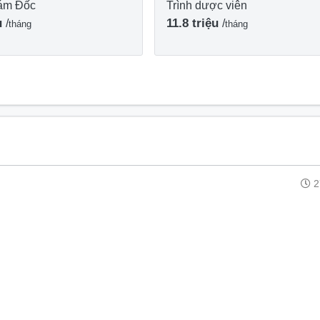
iám Đốc
Trình dược viên
ệu
11.8 triệu
/
/
tháng
tháng
2