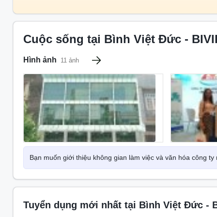
phát triển một sản phẩm mới trong lĩnh vực chăm sóc sứ
Chính sách bảo hiểm
Cuộc sống tại Bình Việt Đức - BIV
Được hưởng bảo hiểm sức khỏe.
Hình ảnh
11 ảnh
Được hưởng bảo hiểm xã hội.
Các hoạt động ngoại khóa
Du lịch
Team building
Thể thao
Party
Bạn muốn giới thiệu không gian làm việc và văn hóa công t
Lịch sử thành lập
Công ty TNHH Bình Việt Đức gọi tắt là BIVID được
Tuyển dụng mới nhất tại Bình Việt Đức -
Mission: