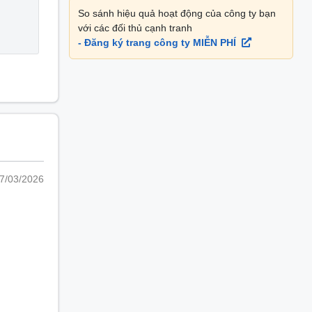
Kế toán thanh toán
So sánh hiệu quả hoạt động của công ty bạn
17.5 triệu
/
tháng
với các đối thủ cạnh tranh
- Đăng ký trang công ty MIỄN PHÍ
7/03/2026