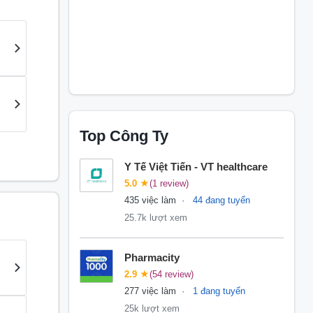
Top Công Ty
Y Tế Việt Tiến - VT healthcare
5.0
★
(1 review)
435 việc làm
44 đang tuyển
25.7k lượt xem
Pharmacity
2.9
★
(54 review)
277 việc làm
1 đang tuyển
25k lượt xem