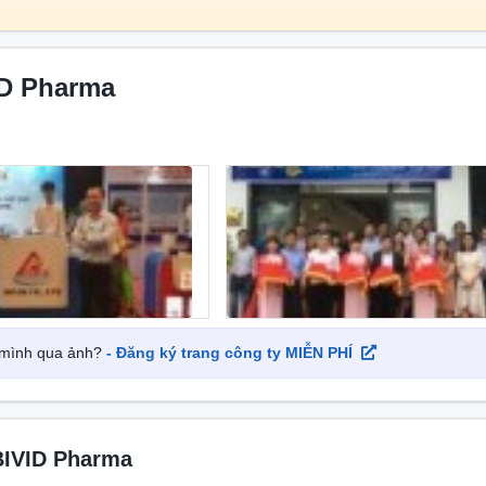
c khỏe tại Việt Nam.
ID Pharma
y mình qua ảnh?
- Đăng ký trang công ty MIỄN PHÍ
 thành lập vào năm 2005
 BIVID Pharma