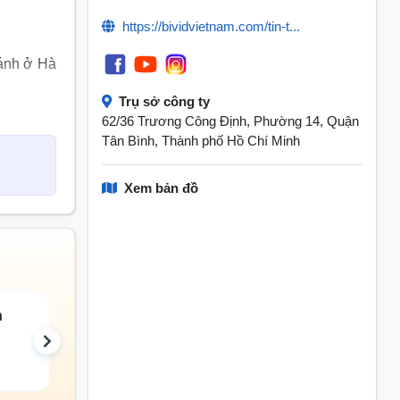
https://bividvietnam.com/tin-t...
hánh ở Hà
Trụ sở công ty
n 100 số
62/36 Trương Công Định, Phường 14, Quận
Tân Bình, Thành phố Hồ Chí Minh
m.
 hệ thống
Xem bản đồ
 ĐỨC hoàn
hác, đồng
hiện.
tương với
n
Lao động có tay nghề
Quản lý sản phẩ
ký , nhập
và sản xuất
dự án
huộc lĩnh
16 đang tuyển
12 đang tuyển
à Tổ chức
êu cầu để