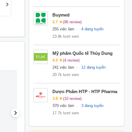
Buymed
2.7
★
(96 review)
255 việc làm
4 đang tuyển
23.8k lượt xem
Mỹ phẩm Quốc tế Thùy Dung
4.0
★
(4 review)
241 việc làm
12 đang tuyển
20.7k lượt xem
Tài chính - Kế toán
Lao đ
sản x
Dược Phẩm HTP - HTP Pharma
Kế toán thuế
3.8
★
(10 review)
Nhân V
12.5 triệu
/
tháng
370 việc làm
3 đang tuyển
17.3 t
17.7k lượt xem
Kế toán kho
Nhân v
11 triệu
/
tháng
10.3 t