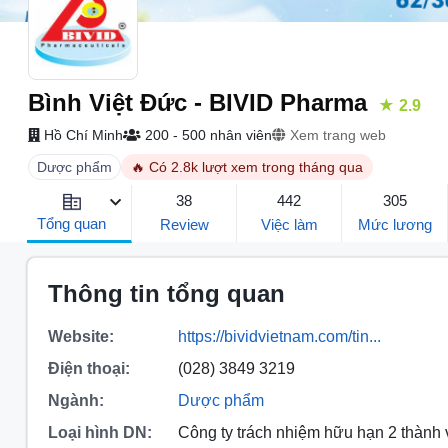
Bình Việt Đức - BIVID Pharma
★ 2.9
Hồ Chí Minh
200 - 500 nhân viên
Xem trang web
Dược phẩm
🔥 Có 2.8k lượt xem trong tháng qua
38
442
305
Tổng quan
Review
Việc làm
Mức lương
Thông tin tổng quan
Website:
https://bividvietnam.com/tin...
Điện thoại:
(028) 3849 3219
Ngành:
Dược phẩm
Loại hình DN:
Công ty trách nhiệm hữu hạn 2 thành 