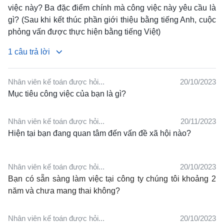
việc này?
Ba đặc điểm chính mà công việc này yêu cầu là
gì?
(Sau khi kết thúc phần giới thiệu bằng tiếng Anh, cuộc
phỏng vấn được thực hiện bằng tiếng Việt)
1 câu trả lời
Nhân viên kế toán được hỏi...
20/10/2023
↳
Về các câu hỏi về đặc điểm, mặc dù chăm chỉ, tỉ mỉ và
Mục tiêu công việc của bạn là gì?
có trách nhiệm rõ ràng có thể là những đặc điểm cần
có của một Kế toán viên, tuy nhiên, những người
Nhân viên kế toán được hỏi...
20/11/2023
phỏng vấn khẳng định rằng (và tôi cũng đồng ý rằng)
Hiện tại bạn đang quan tâm đến vấn đề xã hội nào?
đó là những điều bắt buộc đối với bất kỳ con người
nào tại nơi làm việc.
Câu trả lời được mong đợi là: kịp
thời, có óc phê phán và một điều nữa xin lỗi tôi không
Nhân viên kế toán được hỏi...
20/10/2023
nhớ được =_=
Bạn có sẵn sàng làm việc tại công ty chúng tôi khoảng 2
năm và chưa mang thai không?
Nhân viên kế toán được hỏi...
20/10/2023