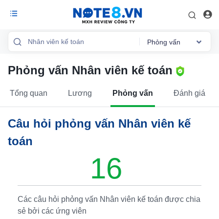
Phỏng vấn
Phỏng vấn Nhân viên kế toán
Tổng quan
Mức lương
Tổng quan
Lương
Phỏng vấn
Đánh giá
Phỏng vấn
Câu hỏi phỏng vấn Nhân viên kế
Đánh giá
toán
Lộ trình sự
16
nghiệp
Việc làm
Các câu hỏi phỏng vấn Nhân viên kế toán được chia
sẻ bởi các ứng viên