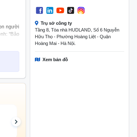
Trụ sở công ty
con người
Tầng 8, Tòa nhà HUDLAND, Số 6 Nguyễn
ệnh: “Bảo
Hữu Thọ - Phường Hoàng Liệt - Quận
ơi đẹp.
Hoàng Mai - Hà Nội.
Xem bản đồ
Tư vấn
Marketing/ Truyề
thông
108 đang tuyển
60 đang tuyển