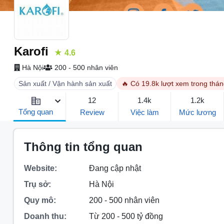
Karofi
★ 4.6
Hà Nội
200 - 500 nhân viên
Sản xuất / Vận hành sản xuất
🔥 Có 19.8k lượt xem trong thá
12
1.4k
1.2k
Tổng quan
Review
Việc làm
Mức lương
Thông tin tổng quan
Website:
Đang cập nhật
Trụ sở:
Hà Nội
Quy mô:
200 - 500 nhân viên
Doanh thu:
Từ 200 - 500 tỷ đồng