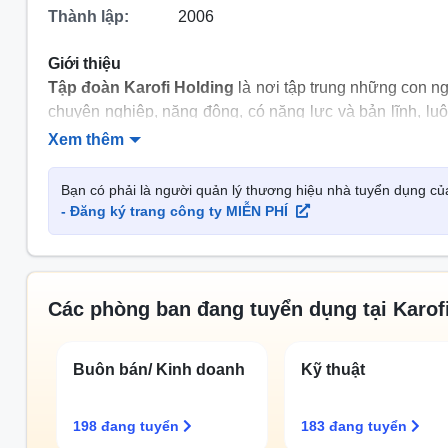
Thành lập:
2006
Giới thiệu
Tập đoàn Karofi Holding
là nơi tập trung những con n
chuyên nghiệp, năng động, có năng lực và bản lĩnh, luô
vệ, tăng cường sức khỏe và chất lượng sống của mọi ng
Xem thêm
Chính sách bảo hiểm
Bạn có phải là người quản lý thương hiệu nhà tuyển dụng của
- Đăng ký trang công ty MIỄN PHÍ
Được hưởng BHXH, BHYT, BHTN theo quy định
Bảo hiểm sức khỏe,...
Các hoạt động ngoại khóa
Các phòng ban đang tuyển dụng tại Karof
Team Building
trò chơi giải trí
Buôn bán/ Kinh doanh
Kỹ thuật
Du lịch hàng năm
198 đang tuyển
183 đang tuyển
Lịch sử thành lập