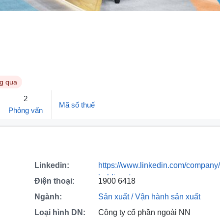
ng qua
2
Mã số thuế
Phỏng vấn
Linkedin:
https://www.linkedin.com/company/
holdings/
Điện thoại:
1900 6418
Ngành:
Sản xuất / Vận hành sản xuất
Loại hình DN:
Công ty cổ phần ngoài NN