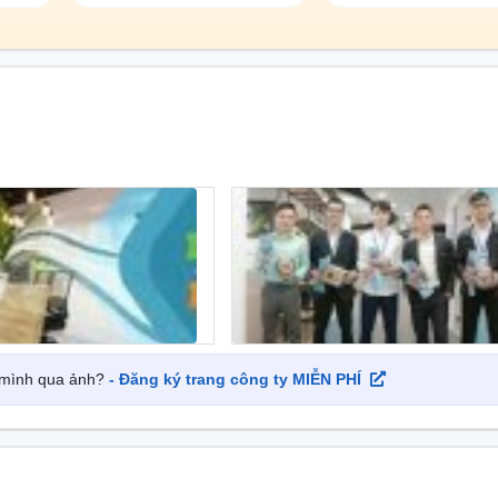
 về các sản phẩm máy lọc nước, máy lọc không khí,… và các
2006, với hơn 15 năm kinh nghiệm thương trường, hơn 2000 
 định vị thế đi đầu cả thị trường trong nước và quốc tế với c
 Livotech, hàng gia dụng Korihome, máy lọc nước biển Purastar,
 tôi cam kết mang đến một môi trường làm việc hạnh phúc, tập 
Song song với việc tạo dựng thương hiệu đáp ứng nhu cầu khách
 “Cam kết vượt trội”, Karofi Holding còn có các chính sách Innog
ác chương trình đào tạo, trao quyền, giúp CBNV phát huy hết 
ử thách vượt trội.
y mình qua ảnh?
- Đăng ký trang công ty MIỄN PHÍ