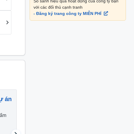
So sánh hiệu quả hoạt động của công ty bạn
với các đối thủ cạnh tranh
- Đăng ký trang công ty MIỄN PHÍ
ự án
Hành chính
Tư vấ
hẩm
Thực tập sinh cung ứng
Nhân vi
34 triệu
13.8 t
/
tháng