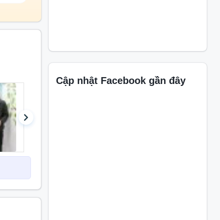
 thiết bị
sản phẩm
ác thương
...
Cập nhật Facebook gần đây
trung vào
 hàng bên
en- chính
khả năng,