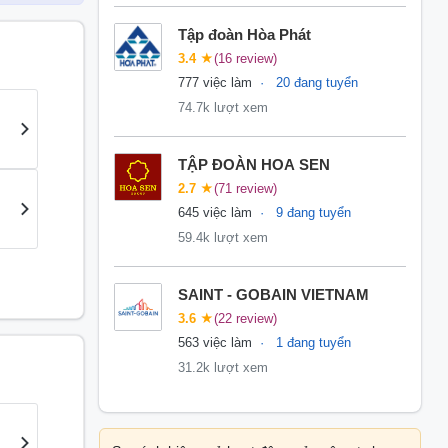
Tập đoàn Hòa Phát
3.4
★
(16 review)
777 việc làm
20 đang tuyển
74.7k lượt xem
TẬP ĐOÀN HOA SEN
2.7
★
(71 review)
645 việc làm
9 đang tuyển
59.4k lượt xem
SAINT - GOBAIN VIETNAM
3.6
★
(22 review)
563 việc làm
1 đang tuyển
31.2k lượt xem