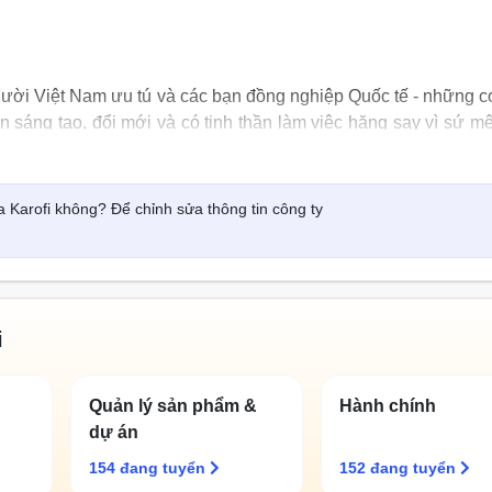
gười Việt Nam ưu tú và các bạn đồng nghiệp Quốc tế - những 
n sáng tạo, đổi mới và có tinh thần làm việc hăng say vì sứ m
ười trong môi trường nước và không khí trên hành tinh xanh tư
 Karofi không? Để chỉnh sửa thông tin công ty
i
Quản lý sản phẩm &
Hành chính
dự án
154 đang tuyển
152 đang tuyển