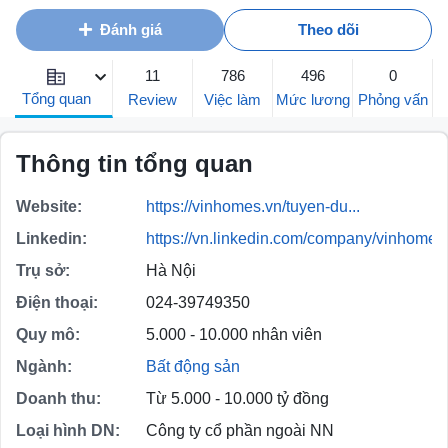
Đánh giá
Theo dõi
11
786
496
0
Tổng quan
Review
Việc làm
Mức lương
Phỏng vấn
Thông tin tổng quan
Website:
https://vinhomes.vn/tuyen-du...
Linkedin:
https://vn.linkedin.com/company/vinhomes
Trụ sở:
Hà Nội
Điện thoại:
024-39749350
Quy mô:
5.000 - 10.000 nhân viên
Ngành:
Bất động sản
Doanh thu:
Từ 5.000 - 10.000 tỷ đồng
Loại hình DN:
Công ty cổ phần ngoài NN