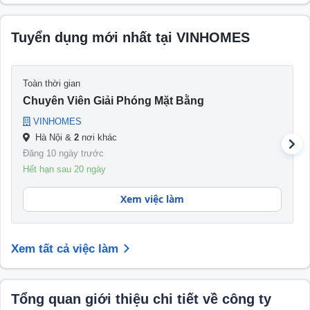
trường sống xanh, sạch; Văn hóa cộng đồng nhân
văn; An ninh – An toàn được đảm bảo; và Tiện ích
đồng bộ, đầy đủ.
Tuyển dụng mới nhất tại VINHOMES
Với Vinhomes, lần đầu tiên, cư dân đã và đang
được trải nghiệm một môi trường sống lý tưởng,
Toàn thời gian
hoàn toàn mới – nơi hạnh phúc đến từ sự kết hợp
Chuyên Viên Giải Phóng Mặt Bằng
hoàn chỉnh giữa tiện nghi sang trọng và hệ thống
VINHOMES
dịch vụ tiêu chuẩn 5*, tạo dựng một cuộc sống hạnh
Hà Nội &
2
nơi khác
phúc ngập tràn.
Đăng 10 ngày trước
Hết hạn sau 20 ngày
Xem việc làm
Xem tất cả việc làm
Tổng quan giới thiệu chi tiết về công ty