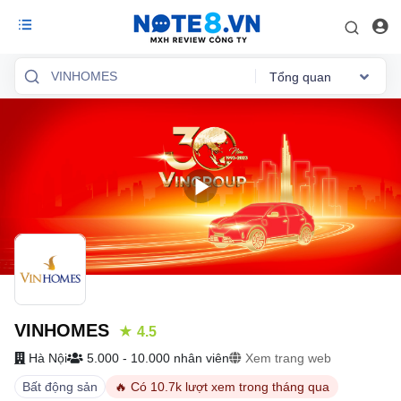
Tổng quan
Reviews
Việc làm
Mức lương
Phỏng vấn
Tổng quan
VINHOMES
★ 4.5
Hà Nội
5.000 - 10.000 nhân viên
Xem trang web
Bất động sản
🔥 Có 10.7k lượt xem trong tháng qua