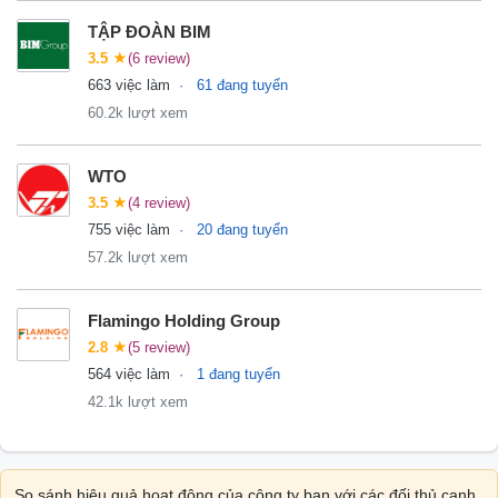
TẬP ĐOÀN BIM
3.5
★
(6 review)
663 việc làm
61 đang tuyển
60.2k lượt xem
WTO
3.5
★
(4 review)
755 việc làm
20 đang tuyển
57.2k lượt xem
Flamingo Holding Group
2.8
★
(5 review)
564 việc làm
1 đang tuyển
42.1k lượt xem
So sánh hiệu quả hoạt động của công ty bạn với các đối thủ cạnh