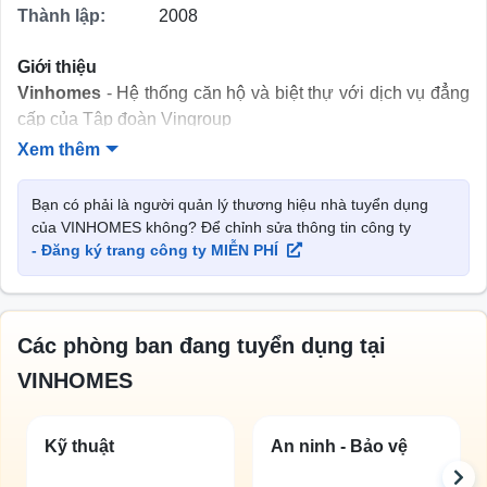
Thành lập:
2008
Giới thiệu
Vinhomes
- Hệ thống căn hộ và biệt thự với dịch vụ đẳng
cấp của Tập đoàn Vingroup
CÔNG TY CỔ PHẦN VINHOMES - TẬP ĐOÀN
Xem thêm
VINGROUP
cung cấp đến khách hàng một tiêu chuẩn
sống đẳng cấp vượt trội mới, đây là sự kết hợp hoàn chỉnh
Bạn có phải là người quản lý thương hiệu nhà tuyển dụng
giữa bất động sản nhà ở và hệ thống dịch vụ tiêu chuẩn
của VINHOMES không? Để chỉnh sửa thông tin công ty
cao tại những khu đô thị quy mô hàng đầu Việt Nam mang
- Đăng ký trang công ty MIỄN PHÍ
đẳng cấp quốc tế do Vingroup đầu tư.
Chính sách bảo hiểm
Các phòng ban đang tuyển dụng tại
Được hưởng bảo hiểm chăm sóc sức khỏe , BHXH,
VINHOMES
BHNT.
Được tham gia đóng bảo hiểm theo quy định của
Kỹ thuật
An ninh - Bảo vệ
Nhà nước, hưởng các phúc lợi hấp dẫn từ TĐ
Vingroup