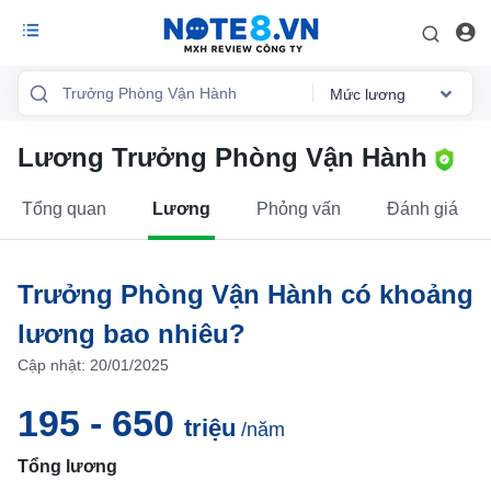
Mức lương
Lương Trưởng Phòng Vận Hành
Tổng quan
Mức lương
Tổng quan
Lương
Phỏng vấn
Đánh giá
Phỏng vấn
Đánh giá
Trưởng Phòng Vận Hành có khoảng
lương bao nhiêu?
Lộ trình sự
nghiệp
Cập nhật: 20/01/2025
Việc làm
195 - 650
triệu
/năm
Tổng lương