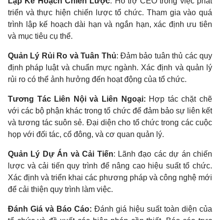
Lập Kế Hoạch Chiến Lược
: Hỗ trợ CEO trong việc phát
triển và thực hiện chiến lược tổ chức. Tham gia vào quá
trình lập kế hoạch dài hạn và ngắn hạn, xác định ưu tiên
và mục tiêu cụ thể.
Quản Lý Rủi Ro và Tuân Thủ
: Đảm bảo tuân thủ các quy
định pháp luật và chuẩn mực ngành. Xác định và quản lý
rủi ro có thể ảnh hưởng đến hoạt động của tổ chức.
Tương Tác Liên Nội và Liên Ngoại:
Hợp tác chặt chẽ
với các bộ phận khác trong tổ chức để đảm bảo sự liên kết
và tương tác suôn sẻ. Đại diện cho tổ chức trong các cuộc
họp với đối tác, cổ đông, và cơ quan quản lý.
Quản Lý Dự Án và Cải Tiến
: Lãnh đạo các dự án chiến
lược và cải tiến quy trình để nâng cao hiệu suất tổ chức.
Xác định và triển khai các phương pháp và công nghệ mới
để cải thiện quy trình làm việc.
Đánh Giá và Báo Cáo:
Đánh giá hiệu suất toàn diện của