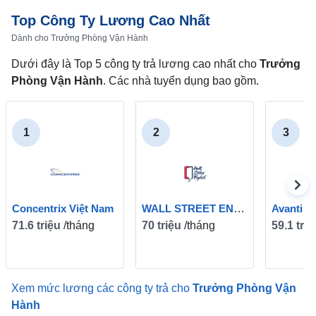
Top Công Ty Lương Cao Nhất
Dành cho Trưởng Phòng Vận Hành
Dưới đây là Top 5 công ty trả lương cao nhất cho
Trưởng
Phòng Vận Hành
. Các nhà tuyển dụng bao gồm.
1
2
3
Concentrix Việt Nam
WALL STREET ENGLISH
Avanti G
71.6 triệu
/tháng
70 triệu
/tháng
59.1 tri
Xem mức lương các công ty trả cho
Trưởng Phòng Vận
Hành