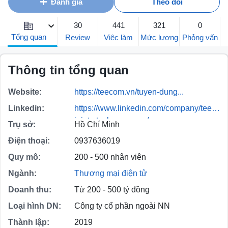
Đánh giá
Theo dõi
30
441
321
0
Tổng quan
Review
Việc làm
Mức lương
Phỏng vấn
Thông tin tổng quan
Website:
https://teecom.vn/tuyen-dung...
Linkedin:
https://www.linkedin.com/company/teecom
joint-stock-company/
Trụ sở:
Hồ Chí Minh
Điện thoại:
0937636019
Quy mô:
200 - 500 nhân viên
Ngành:
Thương mại điện tử
Doanh thu:
Từ 200 - 500 tỷ đồng
Loại hình DN:
Công ty cổ phần ngoài NN
Thành lập:
2019