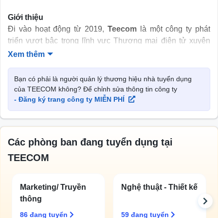
Giới thiệu
Đi vào hoạt động từ 2019,
Teecom
là một công ty phát
triển vượt bậc trong lĩnh vực Thương mại điện tử xuyên
biên giới (cross-border ecommerce) tại Việt Nam. Chúng
Xem thêm
tôi là nhà bán lẻ sở hữu nhiều thương hiệu và cửa hàng
trực tuyến trên các sàn Thương mại điện tử tại thị trường
Bạn có phải là người quản lý thương hiệu nhà tuyển dụng
Mỹ và Châu Âu như Amazon, Etsy, Woocommerce,
của TEECOM không? Để chỉnh sửa thông tin công ty
Google Shopping, Tiktok Shop, vv…
- Đăng ký trang công ty MIỄN PHÍ
Năm 2022, Teecom vinh dự được nhận danh hiệu “The
Voice – Most Influential Seller” được bình chọn bởi
Các phòng ban đang tuyển dụng tại
Amazon Global Selling Việt Nam. Chúng tôi tự hào là một
đội ngũ trẻ, năng động và không ngừng học hỏi để thích
TEECOM
ứng với sự thay đổi không ngừng của môi trường thương
mại điện tử.
Marketing/ Truyền
Nghệ thuật - Thiết kế
Teecom là một tập thể những thành viên trẻ, luôn sẵn sàng
thông
học hỏi và phát triển. Hiện tại Teecom đã có hơn 100 nhân
86 đang tuyển
59 đang tuyển