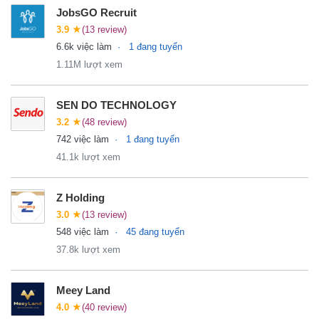
JobsGO Recruit
3.9
★
(13 review)
6.6k việc làm
1 đang tuyển
1.11M lượt xem
SEN DO TECHNOLOGY
3.2
★
(48 review)
742 việc làm
1 đang tuyển
41.1k lượt xem
Z Holding
3.0
★
(13 review)
548 việc làm
45 đang tuyển
37.8k lượt xem
Meey Land
4.0
★
(40 review)