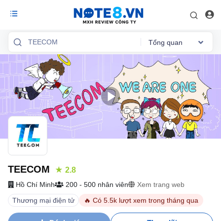
Tổng quan
Reviews
Việc làm
Mức lương
Phỏng vấn
Tổng quan
TEECOM
★ 2.8
Hồ Chí Minh
200 - 500 nhân viên
Xem trang web
Thương mại điện tử
🔥 Có 5.5k lượt xem trong tháng qua