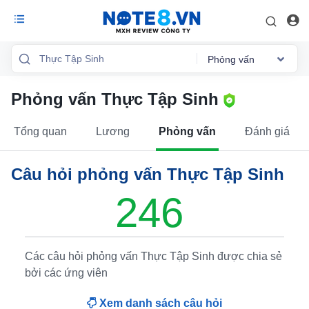
Phỏng vấn
Phỏng vấn Thực Tập Sinh
Tổng quan
Mức lương
Tổng quan
Lương
Phỏng vấn
Đánh giá
Phỏng vấn
Câu hỏi phỏng vấn Thực Tập Sinh
Đánh giá
246
Lộ trình sự
nghiệp
Việc làm
Các câu hỏi phỏng vấn Thực Tập Sinh được chia sẻ
bởi các ứng viên
Xem danh sách câu hỏi