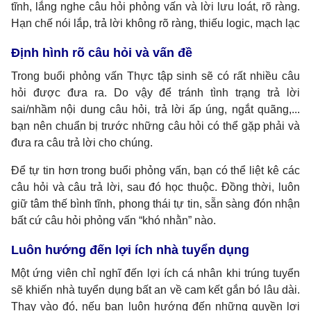
tĩnh, lắng nghe câu hỏi phỏng vấn và lời lưu loát, rõ ràng.
Hạn chế nói lắp, trả lời không rõ ràng, thiếu logic, mạch lạc
Định hình rõ câu hỏi và vấn đề
Trong buổi phỏng vấn Thực tập sinh sẽ có rất nhiều câu
hỏi được đưa ra. Do vậy để tránh tình trạng trả lời
sai/nhầm nội dung câu hỏi, trả lời ấp úng, ngắt quãng,...
bạn nên chuẩn bị trước những câu hỏi có thể gặp phải và
đưa ra câu trả lời cho chúng.
Để tự tin hơn trong buổi phỏng vấn, bạn có thể liệt kê các
câu hỏi và câu trả lời, sau đó học thuộc. Đồng thời, luôn
giữ tâm thế bình tĩnh, phong thái tự tin, sẵn sàng đón nhận
bất cứ câu hỏi phỏng vấn “khó nhằn” nào.
Luôn hướng đến lợi ích nhà tuyển dụng
Một ứng viên chỉ nghĩ đến lợi ích cá nhân khi trúng tuyển
sẽ khiến nhà tuyển dụng bất an về cam kết gắn bó lâu dài.
Thay vào đó, nếu bạn luôn hướng đến những quyền lợi