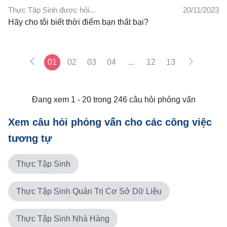
Thực Tập Sinh được hỏi...
20/11/2023
↳
Chỉ cần đi qua câu hỏi sơ yếu lý lịch cơ bản
Hãy cho tôi biết thời điểm bạn thất bại?
Xây dựng bất cứ điều gì người quản lý muốn
01
02
03
04
...
12
13
Đang xem 1 - 20 trong 246 câu hỏi phỏng vấn
Xem câu hỏi phỏng vấn cho các công việc
tương tự
Thực Tập Sinh
Thực Tập Sinh Quản Trị Cơ Sở Dữ Liệu
Thực Tập Sinh Nhà Hàng