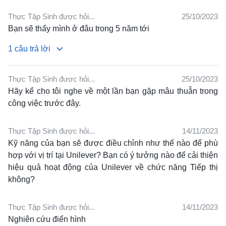
Thực Tập Sinh được hỏi...
25/10/2023
Bạn sẽ thấy mình ở đâu trong 5 năm tới
1 câu trả lời
Thực Tập Sinh được hỏi...
25/10/2023
↳
Tôi không thể nói nhiều về mình trong tương lai vì tôi
Hãy kể cho tôi nghe về một lần bạn gặp mâu thuẫn trong
không phải là người đi theo một con đường mà mình
công việc trước đây.
đã vạch ra.
Tôi nghĩ mình có thể trở thành nhân viên
chính thức của Unilever hoặc may mắn được làm việc
Thực Tập Sinh được hỏi...
14/11/2023
tại một nơi làm việc chuyên nghiệp như Unilever với
Kỹ năng của bạn sẽ được điều chỉnh như thế nào để phù
mục đích rèn luyện bản thân trước khi đóng góp cho
hợp với vị trí tại Unilever?
Bạn có ý tưởng nào để cải thiện
công việc kinh doanh của gia đình.
hiệu quả hoạt động của Unilever về chức năng Tiếp thị
không?
Thực Tập Sinh được hỏi...
14/11/2023
Nghiên cứu điển hình