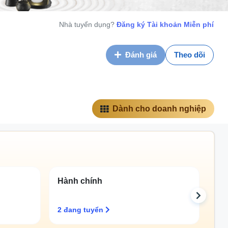
Nhà tuyển dụng?
Đăng ký Tài khoản Miễn phí
Đánh giá
Theo dõi
Dành cho doanh nghiệp
Hành chính
Tư
2 đang tuyển
2 