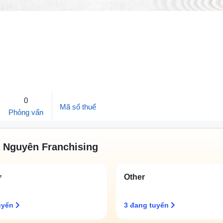
0
Mã số thuế
Phỏng vấn
g Nguyên Franchising
ự
Other
uyển
3 đang tuyển