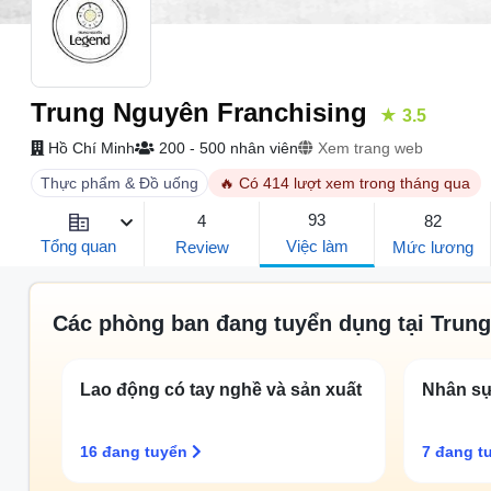
Trung Nguyên Franchising
★ 3.5
Hồ Chí Minh
200 - 500 nhân viên
Xem trang web
Thực phẩm & Đồ uống
🔥 Có 414 lượt xem trong tháng qua
93
4
82
Việc làm
Tổng quan
Review
Mức lương
Các phòng ban đang tuyển dụng tại Trun
Lao động có tay nghề và sản xuất
Nhân s
16 đang tuyển
7 đang t