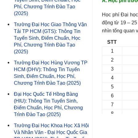
A. Học phí trư
thi tốt nghiệp 
Phí, Chương Trình Đào Tạo
ngành thuộc khối
(2025)
Học phí Đại họ
môn Toán - Ngữ 
4
7340120
động từ 19 – 25
Trường Đại Học Giao Thông Vận
Phải có môn Toá
nhìn tổng quan v
Tải TP HCM (GTS): Thông Tin
điểm cao nhất nh
Tuyển Sinh, Điểm Chuẩn, Học
STT
Phí, Chương Trình Đào Tạo
Lưu ý: Tổ hợp c
1
(2025)
khoa cũ năm 200
2
Trường Đại Học Hùng Vương TP
sinh.
5
7340201
3
HCM (DHV): Thông Tin Tuyển
Sinh, Điểm Chuẩn, Học Phí,
4
Ưu tiên xét tuy
Chương Trình Đào Tạo (2025)
5
khung năng lực 
Đại Học Quốc Tế Hồng Bàng
ngày xét tuyển;
6
(HIU): Thông Tin Tuyển Sinh,
dưới đây:
7
Điểm Chuẩn, Học Phí, Chương
8
Trình Đào Tạo (2025)
6
7380107
Điểm IE
9
Trường Đại Học Khoa Học Xã Hội
10
Và Nhân Văn - Đại Học Quốc Gia
Điểm cộng cho 