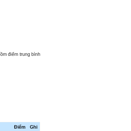
gồm điểm trung bình
 trị;Luật; Thiết kế
o lấy điểm cao nhất
Toán; tiếp theo lấy
 theo bộ sách giáo
ôn học tự chọn của
Điểm
Ghi