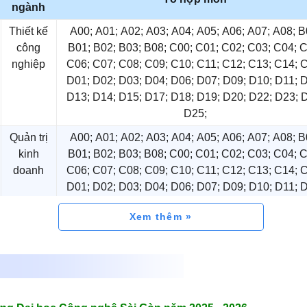
ngành
ển thí sinh có chứng chỉ ngoại ngữ quốc tế: Trình độ tương đươ
Thiết kế
A00; A01; A02; A03; A04; A05; A06; A07; A08; B
ngoại ngữ Việt Nam trở lên. Chứng chỉ phải còn trong thời 
công
B01; B02; B03; B08; C00; C01; C02; C03; C04; C
 Điểm cộng lần lượt là 1,00 điểm; 1,50 điểm; tối đa là 2,00 đi
nghiệp
C06; C07; C08; C09; C10; C11; C12; C13; C14; 
D01; D02; D03; D04; D06; D07; D09; D10; D11; 
D13; D14; D15; D17; D18; D19; D20; D22; D23; 
D25;
LTS Academic (Thang điểm 9,0)
6,0
6,
Quản trị
A00; A01; A02; A03; A04; A05; A06; A07; A08; B
kinh
B01; B02; B03; B08; C00; C01; C02; C03; C04; C
tổ hợp xét tuyển (Thang điểm 10,0)
+1,00 điểm
+1,50 
doanh
C06; C07; C08; C09; C10; C11; C12; C13; C14; 
D01; D02; D03; D04; D06; D07; D09; D10; D11; 
ng kết quả thi THPT:
Xét tuyển kết quả thi tốt nghiệp THPT lấy
D13; D14; D15; D17; D18; D19; D20; D22; D23; 
Xem thêm
D25;
t nghiệp THPT năm 2025. Thang điểm: 30 điểm
Marketing
A00; A01; A02; A03; A04; A05; A06; A07; A08; B
B01; B02; B03; B08; C00; C01; C02; C03; C04; C
:
C06; C07; C08; C09; C10; C11; C12; C13; C14; 
hiệp THPT của 03 môn trong tổ hợp xét tuyển. Đây là tổ hợp gồ
D01; D02; D03; D04; D06; D07; D09; D10; D11; 