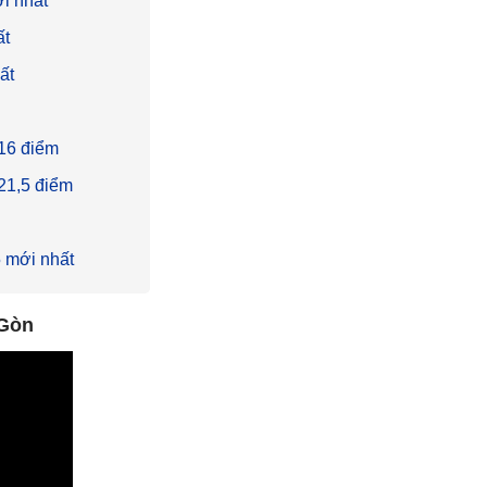
i nhất
ất
ất
16 điểm
21,5 điểm
 mới nhất
 Gòn