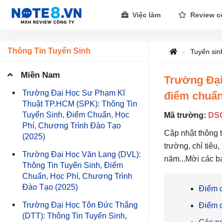
Việc làm
Review c
Thông Tin Tuyển Sinh
Tuyển sin
Miền Nam
Trường Đại
Trường Đại Học Sư Phạm Kĩ
điểm chuẩn,
Thuật TP.HCM (SPK): Thông Tin
Tuyển Sinh, Điểm Chuẩn, Học
Mã trường:
DS
Phí, Chương Trình Đào Tạo
Cập nhật thông 
(2025)
trường, chỉ tiêu
Trường Đại Học Văn Lang (DVL):
năm...Mời các b
Thông Tin Tuyển Sinh, Điểm
Chuẩn, Học Phí, Chương Trình
Đào Tạo (2025)
Điểm 
Trường Đại Học Tôn Đức Thắng
Điểm 
(DTT): Thông Tin Tuyển Sinh,