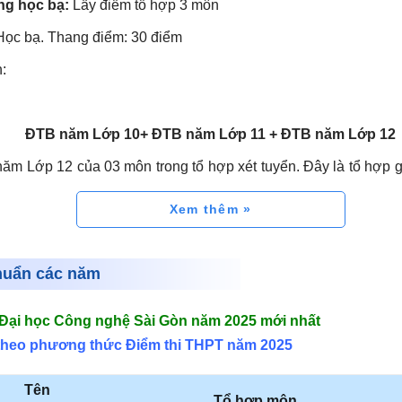
ng học bạ:
Lấy điểm tổ hợp 3 môn
Học bạ. Thang điểm: 30 điểm
:
ĐTB năm Lớp 10+ ĐTB năm Lớp 11 + ĐTB năm Lớp 12
m Lớp 12 của 03 môn trong tổ hợp xét tuyển. Đây là tổ hợp 
HPT của 03 môn học; trong đó:
Xem thêm
 một môn Toán, hoặc Văn cho các ngành thuộc khối Kinh tế, quản
lịch Lấy điểm cao nhất trong 02 môn Toán - Ngữ văn; tiếp the
n/Văn và các môn còn lại.
huẩn các năm
n cho các ngành thuộc khối Kỹ thuật Công nghệ. Lấy điểm môn 
Đại học Công nghệ Sài Gòn năm 2025 mới nhất
ì của các môn còn lại.
 theo phương thức Điểm thi THPT năm 2025
ác môn xét tuyển có thể khác nhau do thay đổi chương trình
06; và bộ sách giáo khoa mới năm 2018. hoặc, do chọn lựa m
Tên
Tổ hợp môn