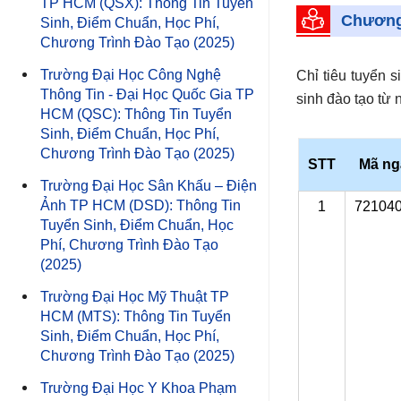
TP HCM (QSX): Thông Tin Tuyển
11
Chương 
Sinh, Điểm Chuẩn, Học Phí,
12
Chương Trình Đào Tạo (2025)
c) Xét tuyển bằ
13
7
7480106
Trường Đại Học Công Nghệ
Chỉ tiêu tuyển 
Đại học Quốc g
14
Thông Tin - Đại Học Quốc Gia TP
sinh đào tạo từ
15
Tổ hợp xét tuyể
HCM (QSC): Thông Tin Tuyển
Sinh, Điểm Chuẩn, Học Phí,
16
(ĐGNL_ĐHQG TPH
Chương Trình Đào Tạo (2025)
17
STT
Mã ng
2. Chỉ tiêu tuyể
Trường Đại Học Sân Khấu – Điện
18
Ảnh TP HCM (DSD): Thông Tin
1
72104
Chỉ tiêu tuyển 
8
7480201
Tuyển Sinh, Điểm Chuẩn, Học
tiếp tục tuyển s
B. Học phí trư
Phí, Chương Trình Đào Tạo
(2025)
Đại học Công n
Trường Đại Học Mỹ Thuật TP
chỉ trong năm h
HCM (MTS): Thông Tin Tuyển
sinh viên đăng 
Sinh, Điểm Chuẩn, Học Phí,
9
7510201
phụ (học kỳ hè).
Chương Trình Đào Tạo (2025)
Trường Đại Học Y Khoa Phạm
Học kỳ chính: