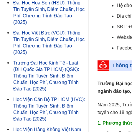
Đại Học Hoa Sen (HSU): Thông
Hệ đào 
Tin Tuyển Sinh, Điểm Chuẩn, Học
Phí, Chương Trình Đào Tạo
Địa ch
(2025)
SĐT: +
Đại Học Việt Đức (VGU): Thông
Websit
Tin Tuyển Sinh, Điểm Chuẩn, Học
Phí, Chương Trình Đào Tạo
Faceb
(2025)
Trường Đại Học Kinh Tế - Luật
Thông t
(ĐH Quốc Gia TP HCM) (QSK):
Thông Tin Tuyển Sinh, Điểm
Chuẩn, Học Phí, Chương Trình
Trường Đại học
Đào Tạo (2025)
ngành đào tạo,
Học Viện Cán Bộ TP HCM (HVC):
Năm 2025, Trườ
Thông Tin Tuyển Sinh, Điểm
Chuẩn, Học Phí, Chương Trình
tuyển cho 18 ng
Đào Tạo (2025)
1. Phương thức
Học Viện Hàng Không Việt Nam