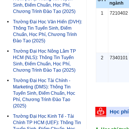
thí sinh
ngành
Sinh, Điểm Chuẩn, Học Phí,
Ưu tiên xét tuy
Chương Trình Đào Tạo (2025)
1
7210402
khung năng lực 
Trường Đại Học Văn Hiến (DVH):
ngày xét tuyển;
Thông Tin Tuyển Sinh, Điểm
dưới đây:
Chuẩn, Học Phí, Chương Trình
Đào Tạo (2025)
Điểm IE
Trường Đại Học Nông Lâm TP
HCM (NLS): Thông Tin Tuyển
2
7340101
Sinh, Điểm Chuẩn, Học Phí,
Điểm cộng cho 
Chương Trình Đào Tạo (2025)
Trường Đại Học Tài Chính -
b) Xét tuyển bằ
Marketing (DMS): Thông Tin
bài thi
Tuyển Sinh, Điểm Chuẩn, Học
Phí, Chương Trình Đào Tạo
Xét điểm thi tố
3
7340115
(2025)
Học phí
Tổ hợp xét tuyển
Trường Đại Học Kinh Tế - Tài
Chính TP HCM (UEF): Thông Tin
Điểm thi tốt ng
Tuyển Sinh, Điểm Chuẩn, Học