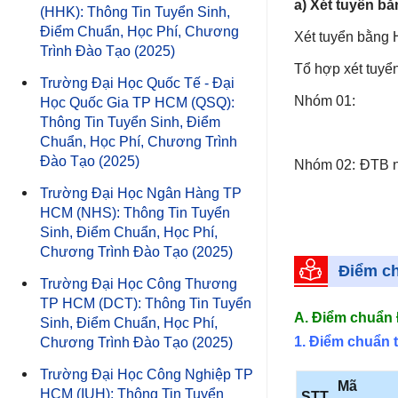
a) Xét tuyển bằ
(HHK): Thông Tin Tuyển Sinh,
Điểm Chuẩn, Học Phí, Chương
Xét tuyển bằng 
Trình Đào Tạo (2025)
Tổ hợp xét tuyển
Trường Đại Học Quốc Tế - Đại
Nhóm 01:
Học Quốc Gia TP HCM (QSQ):
Thông Tin Tuyển Sinh, Điểm
Chuẩn, Học Phí, Chương Trình
Đào Tạo (2025)
Nhóm 02: ĐTB nă
cả năm Lớp 12 T
Trường Đại Học Ngân Hàng TP
HCM (NHS): Thông Tin Tuyển
Phải có ít nhất
Sinh, Điểm Chuẩn, Học Phí,
Mỹ thuật và Du 
Chương Trình Đào Tạo (2025)
nhì của môn Toá
Điểm c
Trường Đại Học Công Thương
Phải có môn Toá
TP HCM (DCT): Thông Tin Tuyển
A. Điểm chuẩn 
điểm cao nhất nh
Sinh, Điểm Chuẩn, Học Phí,
1. Điểm chuẩn
Chương Trình Đào Tạo (2025)
Lưu ý: Tổ hợp c
Trường Đại Học Công Nghiệp TP
khoa cũ năm 20
Mã
HCM (IUH): Thông Tin Tuyển
STT