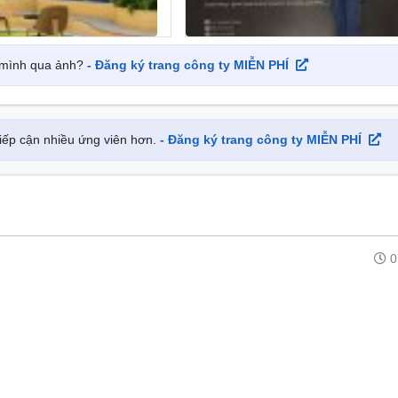
y mình qua ảnh?
- Đăng ký trang công ty MIỄN PHÍ
eb và mobile cho các công ty tiếp thị và quảng cáo trên khắp
nghệ tiên tiến.
 tiếp cận nhiều ứng viên hơn.
- Đăng ký trang công ty MIỄN PHÍ
0