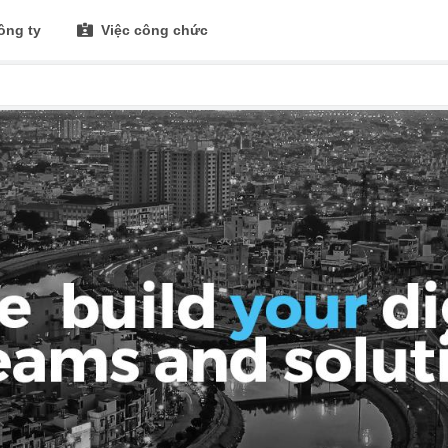
ông ty
Việc công chức