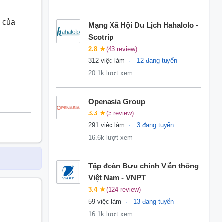
h của
Mạng Xã Hội Du Lịch Hahalolo -
Scotrip
2.8
★
(43 review)
312 việc làm
12 đang tuyển
20.1k lượt xem
Openasia Group
3.3
★
(3 review)
291 việc làm
3 đang tuyển
16.6k lượt xem
Tập đoàn Bưu chính Viễn thông
Việt Nam - VNPT
3.4
★
(124 review)
59 việc làm
13 đang tuyển
16.1k lượt xem