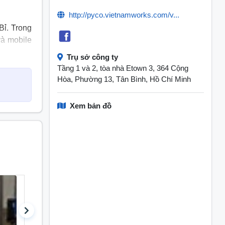
http://pyco.vietnamworks.com/v...
Bỉ. Trong
và mobile
n tiến.
Trụ sở công ty
Tầng 1 và 2, tòa nhà Etown 3, 364 Cộng
crosoft,
Hòa, Phường 13, Tân Bình, Hồ Chí Minh
Xem bản đồ