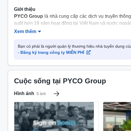
Giới thiệu
PYCO Group
là nhà cung cấp các dịch vụ truyền thông
suốt hơn 19 năm hoạt động tại Việt Nam và nước ngoài
cho các công ty tiếp thị và quảng cáo trên khắp thế giới
Xem thêm
Những khách hàng sử dụng dịch vụ và sản phẩm của 
Bạn có phải là người quản lý thương hiệu nhà tuyển dụng c
Samsung, Volkswagen, Wal-Mart, Coach, Box.com, LVMH, M
- Đăng ký trang công ty MIỄN PHÍ
Chính sách bảo hiểm
Được hưởng bảo hiểm sức khỏe.
Được hưởng bảo hiểm xã hội.
Cuộc sống tại PYCO Group
Các hoạt động ngoại khóa
Hình ảnh
9 ảnh
Du lịch nghỉ mát, teambuilding, event ...
Lịch sử thành lập
2014: Hợp tác với Apecto