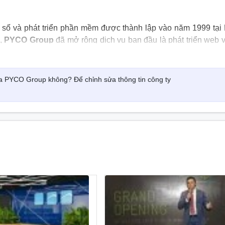
 số và phát triển phần mềm được thành lập vào năm 1999 tại 
,
PYCO Group
đã mở rộng dịch vụ ban đầu là phát triển web 
 sang những dịch vụ phát triển phần mềm và tư vấn công nghệ tiê
PYCO Group có quy mô toàn cầu: Adobe, Atlassian, BNP, Mi
ủa PYCO Group không? Để chỉnh sửa thông tin công ty
itsubishi, Calvin Klein, L’Oreal,...