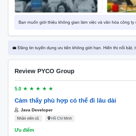
2000: Ra mắt Công ty tư vấn Pyramid Việt Nam
1999: Thành lập tại Bỉ
Bạn muốn giới thiệu không gian làm việc và văn hóa công t
Mission
PYCO Group đã mở rộng dịch vụ ban đầu là phát triển w
sang những dịch vụ phát triển phần mềm và tư vấn công 
💼 Đăng tin tuyển dụng ưu tiên không giới hạn. Hiển thị nổi bật,
Review PYCO Group
5.0
★
★
★
★
★
Cảm thấy phù hợp có thể đi lâu dài
Java Developer
Nhân viên cũ
Hồ Chí Minh
Ưu điểm