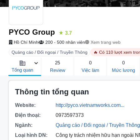
PYCO Group
★ 3.7
Hồ Chí Minh
200 - 500 nhân viên
Xem trang web
Quảng cáo / Đối ngoại / Truyền Thông
🔥 Có 110 lượt xem tro
25
0
0
Tổng quan
Review
Việc làm
Mức lương
Thông tin tổng quan
Website:
http://pyco.vietnamworks.com...
Điện thoại:
0973597373
Ngành:
Quảng cáo / Đối ngoại / Truyền Thông
Loại hình DN:
Công ty trách nhiệm hữu hạn ngoài 