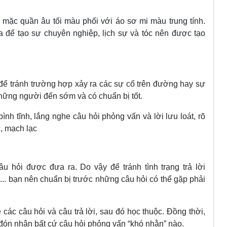
 mặc quần âu tối màu phối với áo sơ mi màu trung tính.
a để tạo sự chuyên nghiệp, lịch sự và tóc nên được tạo
 để tránh trường hợp xảy ra các sự cố trên đường hay sự
hững người đến sớm và có chuẩn bị tốt.
ình tĩnh, lắng nghe câu hỏi phỏng vấn và lời lưu loát, rõ
c, mạch lạc
âu hỏi được đưa ra. Do vậy để tránh tình trạng trả lời
,... bạn nên chuẩn bị trước những câu hỏi có thể gặp phải
ê các câu hỏi và câu trả lời, sau đó học thuộc. Đồng thời,
ng đón nhận bất cứ câu hỏi phỏng vấn “khó nhằn” nào.