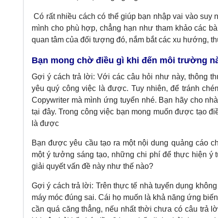
Có rất nhiều cách có thể giúp bạn nhập vai vào suy n
mình cho phù hợp, chẳng hạn như tham khảo các bài 
quan tâm của đối tượng đó, nắm bắt các xu hướng, th
Bạn mong chờ điều gì khi đến môi trường n
Gợi ý cách trả lời: Với các câu hỏi như này, thông th
yêu quý công việc là được. Tuy nhiên, để tránh chém
Copywriter mà mình ứng tuyển nhé. Bạn hãy cho nhà 
tại đây. Trong công việc bạn mong muốn được tạo điề
là được
Bạn được yêu cầu tạo ra một nội dung quảng cáo ch
một ý tưởng sáng tạo, những chi phí để thực hiện ý
giải quyết vấn đề này như thế nào?
Gợi ý cách trả lời: Trên thực tế nhà tuyển dụng khôn
máy móc đúng sai. Cái họ muốn là khả năng ứng biến l
cần quá căng thẳng, nếu nhất thời chưa có câu trả lời