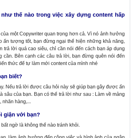
 như thế nào trong việc xây dựng content hấp
g của một
Copywriter
quan trọng hơn cả. Vì nó ảnh hưởng
o ấn tượng tốt, bạn đừng ngại thể hiện những khả năng,
trả lời quá cao siêu, chỉ cần nói đến cách bạn áp dụng
g cần. Bên cạnh các câu trả lời, bạn đừng quên nói đến
kiến thức để tự làm mới content của mình nhé
ạn biết?
y. Nếu trả lời được câu hỏi này sẽ giúp bạn gây được ấn
 sâu của bạn. Bạn có thể trả lời như sau : Làm về mảng
, nhãn hàng,...
i giận với bạn?
g bất ngờ là không thể nào tránh khỏi.
bạn, làm ảnh hưởng đến công việc và hình ảnh của ngân