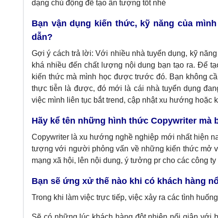
dạng chủ động để tạo ấn tượng tốt nhé
Bạn vận dụng kiến thức, kỹ năng của mình
dẫn?
Gợi ý cách trả lời: Với nhiều nhà tuyển dụng, kỹ năn
khá nhiều đến chất lượng nội dung bạn tạo ra. Để tạ
kiến thức mà mình học được trước đó. Bạn không cần 
thực tiễn là được, đó mới là cái nhà tuyển dụng đan
việc mình liên tục bắt trend, cập nhật xu hướng hoặc 
Hãy kể tên những hình thức Copywriter mà b
Copywriter là xu hướng nghề nghiệp mới nhất hiện na
tượng với người phỏng vấn về những kiến thức mở và
mạng xã hội, lên nội dung, ý tưởng pr cho các công ty 
Bạn sẽ ứng xử thế nào khi có khách hàng nổ
Trong khi làm việc trực tiếp, việc xảy ra các tình huốn
Sẽ có những lúc khách hàng đột nhiên nổi giận với 