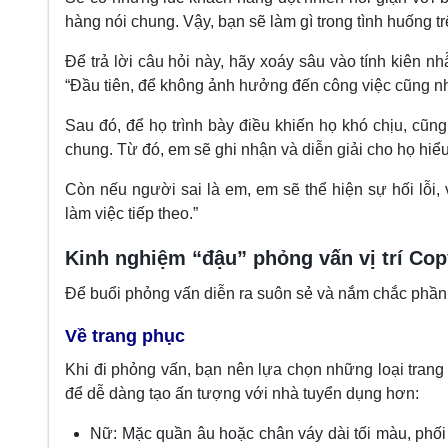
hàng nói chung. Vậy, bạn sẽ làm gì trong tình huống t
Để trả lời câu hỏi này, hãy xoáy sâu vào tính kiên n
“Đầu tiên, để không ảnh hưởng đến công việc cũng n
Sau đó, để họ trình bày điều khiến họ khó chịu, cũng
chung. Từ đó, em sẽ ghi nhận và diễn giải cho họ hiể
Còn nếu người sai là em, em sẽ thể hiện sự hối lỗi,
làm việc tiếp theo.”
Kinh nghiệm “đậu” phỏng vấn vị trí Cop
Để buổi phỏng vấn diễn ra suôn sẻ và nắm chắc phần 
Về trang phục
Khi đi phỏng vấn, bạn nên lựa chọn những loại trang
để dễ dàng tạo ấn tượng với nhà tuyển dụng hơn:
Nữ: Mặc quần âu hoặc chân váy dài tối màu, phố