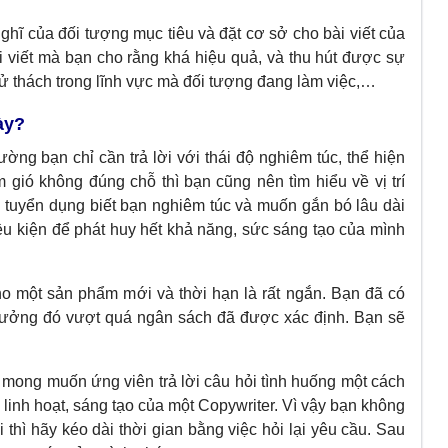
ghĩ của đối tượng mục tiêu và đặt cơ sở cho bài viết của
viết mà bạn cho rằng khá hiệu quả, và thu hút được sự
ử thách trong lĩnh vực mà đối tượng đang làm việc,…
ày?
ường bạn chỉ cần trả lời với thái độ nghiêm túc, thể hiện
 gió không đúng chỗ thì bạn cũng nên tìm hiểu về vị trí
tuyển dụng biết bạn nghiêm túc và muốn gắn bó lâu dài
u kiện để phát huy hết khả năng, sức sáng tạo của mình
o một sản phẩm mới và thời hạn là rất ngắn. Bạn đã có
 tưởng đó vượt quá ngân sách đã được xác định. Bạn sẽ
g mong muốn ứng viên trả lời câu hỏi tình huống một cách
inh hoạt, sáng tạo của một Copywriter. Vì vậy bạn không
 thì hãy kéo dài thời gian bằng việc hỏi lại yêu cầu. Sau