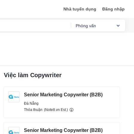
Nhà tuyển dụng
Đăng nhập
Phỏng vấn
Tổng quan
Mức lương
Phỏng vấn
Việc làm Copywriter
Đánh giá
Lộ trình sự nghiệp
Senior Marketing Copywriter (B2B)
Việc làm
Đà Nẵng
Thỏa thuận
(Note8.vn Est.)
Senior Marketing Copywriter (B2B)