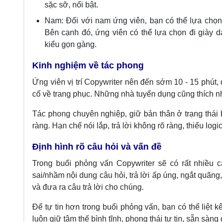
sặc sỡ, nổi bật.
Nam: Đối với nam ứng viên, bạn có thể lựa chọn
Bên cạnh đó, ứng viên có thể lựa chọn đi giày d
kiểu gọn gàng.
Kinh nghiệm về tác phong
Ứng viên vị trí Copywriter nên đến sớm 10 - 15 phút,
cố về trang phục. Những nhà tuyển dụng cũng thích n
Tác phong chuyên nghiệp, giữ bản thân ở trạng thái b
ràng. Hạn chế nói lắp, trả lời không rõ ràng, thiếu logi
Định hình rõ câu hỏi và vấn đề
Trong buổi phỏng vấn
Copywriter
sẽ có rất nhiều c
sai/nhầm nội dung câu hỏi, trả lời ấp úng, ngắt quãng
và đưa ra câu trả lời cho chúng.
Để tự tin hơn trong buổi phỏng vấn, bạn có thể liệt k
luôn giữ tâm thế bình tĩnh, phong thái tự tin, sẵn sà