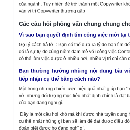
của ngành. Tuy nhiên để trở thành một
Copywriter
khô
vấn vị trí Copywriter thường gặp
Các câu hỏi phỏng vấn chung chung cho 
Vì sao bạn quyết định tìm công việc mới tại
Gợi ý cách trả lời : Bạn có thể đưa ra lý do bạn tìm 
đó là sự tự do cùng niềm đam mê với công việc Conten
có thể làm việc được ở nhiều nơi, nhiều vị trí chỉ cần 
Bạn thường hướng những nội dung bài vi
tiếp nhận cụ thể bằng cách nào?
Một trong những chiến lược hiệu quả nhất giúp bạn “
với những đối tượng mục tiêu nhất định chính là đặt b
của bạn đang nghĩ gì.
Đây là một câu hỏi khó mà khi được nhà tuyển dụng h
cụ thể nhất những gì bạn sẽ làm để đạt được điều đó 
đoán biết được họ đang nghĩ gì.