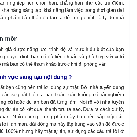
anh nghiệp nên chọn bạn, chẳng hạn như các ưu điểm,
 khả năng sáng tạo, khả năng làm việc trong thời gian dài
sản phẩm bản thân đã tạo ra đó cũng chính là lý do nhà
ên môn
h giá được năng lực, trình độ và mức hiểu biết của bạn
g quyết định bạn có đủ tiêu chuẩn và phù hợp với vị trí
 mà bạn có thể tham khảo trước khi đi phỏng vấn
ĩnh vực sáng tạo nội dung ?
hất bạn cũng nên trả lời đúng sự thật. Bởi nhà tuyển dụng
i câu sẽ phát hiện ra bạn hoàn toàn không có trải nghiệm
rường cũ hoặc dự án bạn đã từng làm. Nói rõ với nhà tuyển
ng dự án có kết quả, thành tựu ra sao. Đưa ra cách xử lý,
 khăn. Nhìn chung, trong phần này bạn nên sắp xếp các
rả lời lan man, dài dòng mà hãy tập trung vào vấn đề được
 đủ 100% nhưng hãy thật tự tin, sử dụng các câu trả lời ở