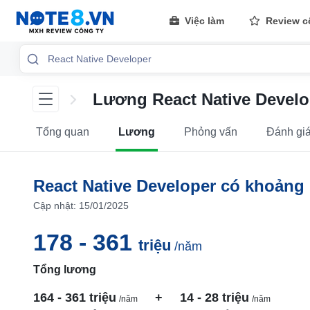
Việc làm
Review c
Lương React Native Devel
Tổng quan
Lương
Phỏng vấn
Đánh gi
React Native Developer có khoảng
Cập nhật: 15/01/2025
178 - 361
triệu
/năm
Tổng lương
164 - 361 triệu
+
14 - 28 triệu
/năm
/năm