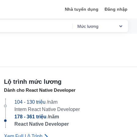
Nhà tuyển dụng
Đăng nhập
Mức lương
Tổng quan
Mức lương
Phỏng vấn
Đánh giá
Lộ trình mức lương
Dành cho React Native Developer
Lộ trình sự nghiệp
104 - 130 triệu
/năm
Việc làm
Intern React Native Developer
178 - 361 triệu
/năm
React Native Developer
Xem Full Lộ Trình