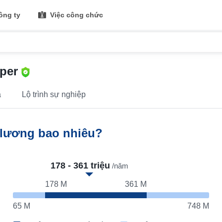
ông ty
Việc công chức
oper
á
Lộ trình sự nghiệp
 lương bao nhiêu?
178 - 361 triệu
/năm
178 M
361 M
65 M
748 M