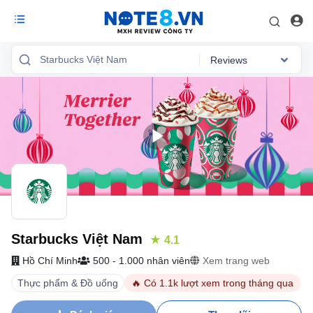
Reviews
Reviews
Việc làm
Mức lương
Phỏng vấn
Tổng quan
Starbucks Việt Nam
★ 4.1
Hồ Chí Minh
500 - 1.000 nhân viên
Xem trang web
Thực phẩm & Đồ uống
🔥 Có 1.1k lượt xem trong tháng qua