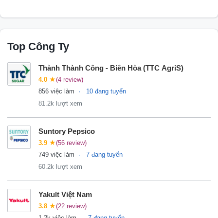
Top Công Ty
Thành Thành Công - Biên Hòa (TTC AgriS)
4.0
★
(4 review)
856 việc làm
10 đang tuyển
81.2k lượt xem
Suntory Pepsico
3.9
★
(56 review)
749 việc làm
7 đang tuyển
60.2k lượt xem
Yakult Việt Nam
3.8
★
(22 review)
1.2k việc làm
7 đang tuyển