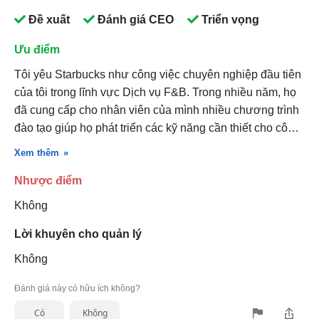
Đề xuất
Đánh giá CEO
Triển vọng
Ưu điểm
Tôi yêu Starbucks như công việc chuyên nghiệp đầu tiên
của tôi trong lĩnh vực Dịch vụ F&B. Trong nhiều năm, họ
đã cung cấp cho nhân viên của mình nhiều chương trình
đào tạo giúp họ phát triển các kỹ năng cần thiết cho công
việc. Tôi yêu văn hóa cà phê của họ mà Starbucks đã cố
Xem thêm
gắng tạo ra trong những năm đầu tiên và văn hóa con
Nhược điểm
người trong công ty.
Không
Lời khuyên cho quản lý
Không
Đánh giá này có hữu ích không?
Có
Không