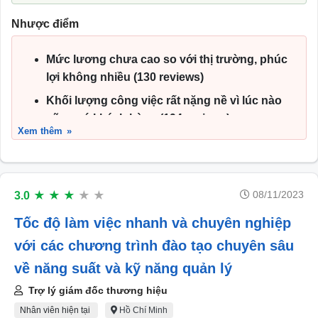
đào tạo, giúp phát triển các kỹ năng cần thiết
cho công việc (192 reviews)
Nhược điểm
Có những ưu đãi đặc biệt cho nhân viên,
Mức lương chưa cao so với thị trường, phúc
được giảm giá đồ uống, thực phẩm và các
lợi không nhiều (130 reviews)
hàng hóa khác (118 reviews)
Khối lượng công việc rất nặng nề vì lúc nào
Cơ hội tìm hiểu về văn hóa cà phê và kỹ năng
cũng có khách hàng (194 reviews)
quản lý (175 reviews)
Xem thêm
Starbucks tại Việt Nam còn non trẻ, còn một
Được làm việc trong môi trường hệ thống, có
số thủ tục cần xây dựng (206 reviews)
lộ trình phát triển rõ ràng (139 reviews)
Việc đào tạo được cung cấp rất cơ bản (218
08/11/2023
3.0
★
★
★
★
★
reviews)
Tốc độ làm việc nhanh và chuyên nghiệp
Áp lực công việc cao, nhiều quy định khắt khe
(125 reviews)
với các chương trình đào tạo chuyên sâu
Thời gian biểu chưa linh hoạt, ca sáng bắt đầu
về năng suất và kỹ năng quản lý
rất sớm, giờ tan làm về rất muộn (117 reviews)
Trợ lý giám đốc thương hiệu
Nhân viên hiện tại
Hồ Chí Minh