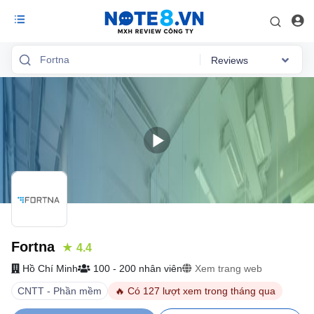
Reviews
Reviews
Việc làm
Mức lương
Phỏng vấn
Tổng quan
Fortna
★ 4.4
Hồ Chí Minh
100 - 200 nhân viên
Xem trang web
CNTT - Phần mềm
🔥 Có 127 lượt xem trong tháng qua