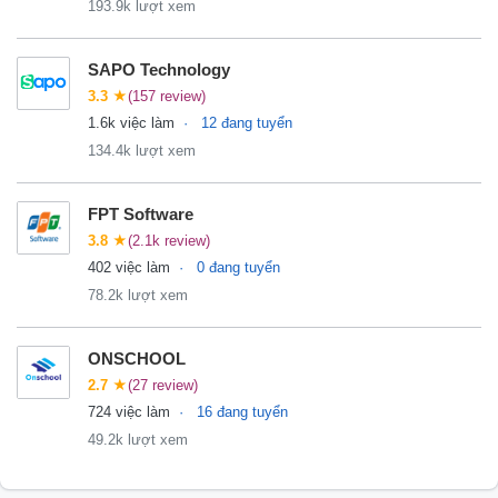
193.9k lượt xem
SAPO Technology
3.3
★
(157 review)
1.6k việc làm
12 đang tuyển
134.4k lượt xem
FPT Software
3.8
★
(2.1k review)
402 việc làm
0 đang tuyển
78.2k lượt xem
ONSCHOOL
2.7
★
(27 review)
724 việc làm
16 đang tuyển
49.2k lượt xem