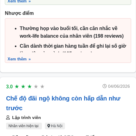
Xem thêm
Văn phòng làm việc đẹp, trang thiết bị tiện
Nhược điểm
nghi, đầy đủ (124 reviews)
Nhiều hỗ trợ về học hành hay phát triển nghề
Thường họp vào buổi tối, cần cân nhắc về
nghiệp, công ty hỗ trợ đi học hoặc thi chứng
work-life balance của nhân viên (198 reviews)
chỉ (53 reviews)
Cần dành thời gian hàng tuần để ghi lại số giờ
OT không thường xuyên, có tiền hỗ trợ OT
làm việc của mình (165 reviews)
(192 reviews)
Xem thêm
Sa thải nhân viên mà không có lý do (116
reviews)
Văn phòng có diện tích nhỏ và cần được mở
04/06/2026
3.0
★
★
★
★
★
rộng do quy mô công ty tăng lên (183 reviews)
Chế độ đãi ngộ không còn hấp dẫn như
Sản phẩm với flow và logic khá phức tạp cần
nhiều thời gian để nắm được flow (134
trước
reviews)
Lập trình viên
Nhân viên hiện tại
Hà Nội