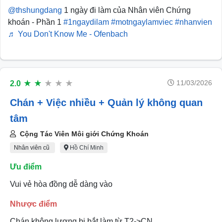
@thshungdang
1 ngày đi làm của Nhân viên Chứng
khoán - Phần 1
#1ngaydilam
#motngaylamviec
#nhanvien
♬ You Don't Know Me - Ofenbach
11/03/2026
2.0
★
★
★
★
★
Chán + Việc nhiều + Quản lý không quan
tâm
Cộng Tác Viên Môi giới Chứng Khoán
Nhân viên cũ
Hồ Chí Minh
Ưu điểm
Vui vẻ hòa đồng dễ dàng vào
Nhược điểm
Chán không lương bị bắt làm từ T2->CN