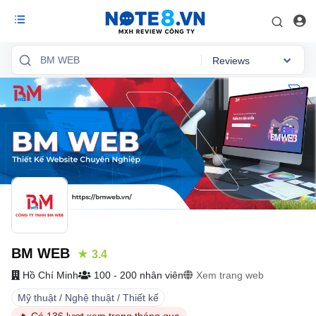
Reviews
Reviews
Việc làm
Mức lương
Phỏng vấn
Tổng quan
BM WEB
★ 3.4
Hồ Chí Minh
100 - 200 nhân viên
Xem trang web
Mỹ thuật / Nghệ thuật / Thiết kế