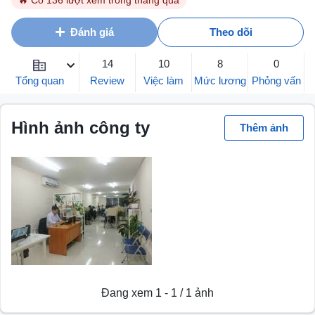
🔥 Có 136 lượt xem trong tháng qua
Đánh giá
Theo dõi
14
10
8
0
Tổng quan
Review
Việc làm
Mức lương
Phỏng vấn
Hình ảnh công ty
Thêm ảnh
Đang xem 1 - 1 / 1 ảnh