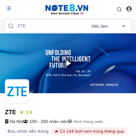
Việc làm
Reviews
Việc làm
Mức lương
Phỏng vấn
Tổng quan
ZTE
★ 3.9
Hà Nội
100 - 200 nhân viên
Xem trang web
Bưu chính viễn thông
🔥 Có 144 lượt xem trong tháng qua