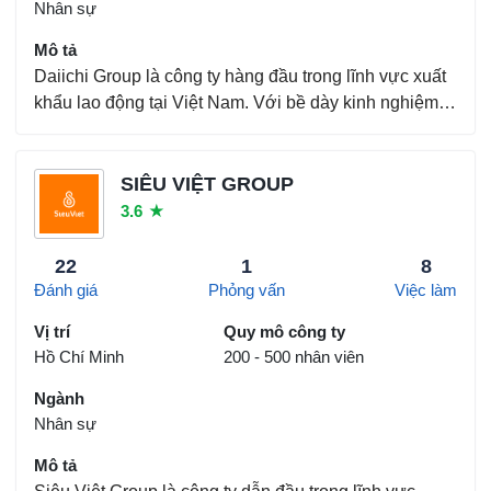
Nhân sự
Mô tả
Daiichi Group là công ty hàng đầu trong lĩnh vực xuất
khẩu lao động tại Việt Nam. Với bề dày kinh nghiệm
nhiều năm làm việc cùng các doanh nghiệp Nhật Bản
và Đức, chúng tôi đã và đang giúp đỡ cho hàng nghìn
người lao động mở ra con đường sự nghiệp vữ...
SIÊU VIỆT GROUP
3.6
★
22
1
8
Đánh giá
Phỏng vấn
Việc làm
Vị trí
Quy mô công ty
Hồ Chí Minh
200 - 500 nhân viên
Ngành
Nhân sự
Mô tả