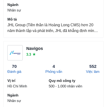
Ngành
Nhân sự
Mô tả
JHL Group (Tiền thân là Hoàng Long CMS) hơn 20
năm thành lập và phát triển, JHL đã khẳng định mình
là NGƯỜI DẪN ĐẦU MÔ HÌNH "ĐỊNH HƯỚNG –
TUYỂN DỤNG - ĐÀO TẠO NGUỒN NHÂN LỰC
TIÊU CHUẨN CHO CÁC DOANH NGHIỆP TRONG
Navigos
VÀ NGOÀI NƯỚC" JHL đang đứng trong top...
3.3
★
70
4
552
Đánh giá
Phỏng vấn
Việc làm
Vị trí
Quy mô công ty
Hồ Chí Minh
500 - 1.000 nhân viên
Ngành
Nhân sự