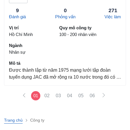
9
0
271
Đánh giá
Phỏng vấn
Việc làm
Vị trí
Quy mô công ty
Hồ Chí Minh
100 - 200 nhân viên
Ngành
Nhân sự
Mô tả
Được thành lập từ năm 1975 mạng lưới tập đoàn
tuyển dụng JAC đã mở rộng ra 10 nước trong đó có 9
nước nằm ở Châu Á. Và được công nhận là công ty
tuyển dụng quốc tế được thành lập lâu nhất ở khu vực
01
02
03
04
05
06
Châu Á. Chúng tôi là công ty tư vấn tuyển dụng quốc...
Trang chủ
Công ty