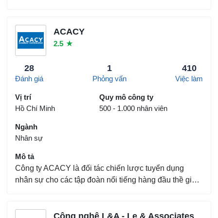
về kết nối việc làm, giáo dục nhận thức và xuất bản
sách dành cho thế hệ trẻ Việt NamGiá trị cốt lõi.- Tinh
thần đồng đội- Kiên trì- Lạc quan- Co...
ACACY
2.5
★
28
1
410
Đánh giá
Phỏng vấn
Việc làm
Vị trí
Quy mô công ty
Hồ Chí Minh
500 - 1.000 nhân viên
Ngành
Nhân sự
Mô tả
Công ty ACACY là đối tác chiến lược tuyển dụng
nhân sự cho các tập đoàn nổi tiếng hàng đầu thề giới
như. Unilever Việt Nam - Nestle Việt Nam, PepsiCo
Việt Nam, SamSung Việt Nam, Abbott Việt Nam.
Chúng tôi liên tục tuyển dụng nhằm đáp ứng nhu cầu
Công nghệ L&A - Le & Associates