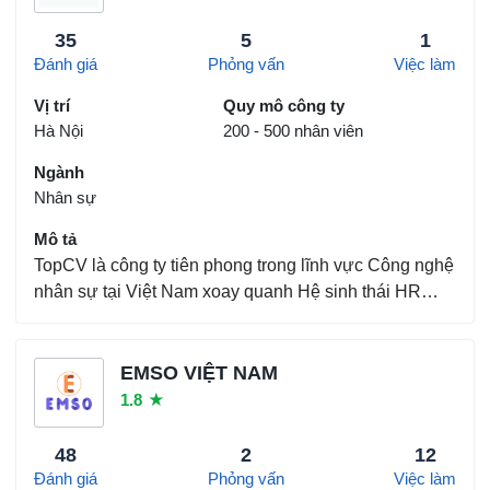
35
5
1
Đánh giá
Phỏng vấn
Việc làm
Vị trí
Quy mô công ty
Hà Nội
200 - 500 nhân viên
Ngành
Nhân sự
Mô tả
TopCV là công ty tiên phong trong lĩnh vực Công nghệ
nhân sự tại Việt Nam xoay quanh Hệ sinh thái HR
Tech với 4 sản phẩm chủ lực. Nền tảng công nghệ
tuyển dụng thông minh TopCV.vn, Nền tảng thiết lập
và đánh giá năng lực nhân viên TestCenter.vn, Nền...
EMSO VIỆT NAM
1.8
★
48
2
12
Đánh giá
Phỏng vấn
Việc làm