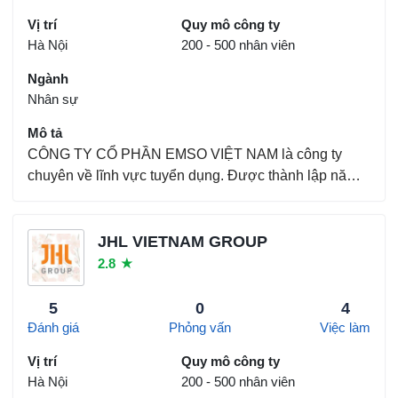
Vị trí
Quy mô công ty
Hà Nội
200 - 500 nhân viên
Ngành
Nhân sự
Mô tả
CÔNG TY CỔ PHẦN EMSO VIỆT NAM là công ty
chuyên về lĩnh vực tuyển dụng. Được thành lập năm
2018. Công ty có nhiều năm kinh nghiệm, luôn đem
đến cho người lao động những ưu đãi tốt nhất. Chính
sách bảo hiểm Được hưởng chính sách bảo hiểm xã
JHL VIETNAM GROUP
hội, bảo h...
2.8
★
5
0
4
Đánh giá
Phỏng vấn
Việc làm
Vị trí
Quy mô công ty
Hà Nội
200 - 500 nhân viên