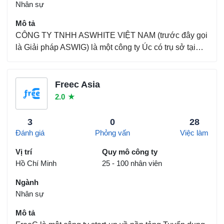
Nhân sự
Mô tả
CÔNG TY TNHH ASWHITE VIỆT NAM (trước đây gọi
là Giải pháp ASWIG) là một công ty Úc có trụ sở tại
Sydney và các văn phòng đại diện trên khắp Việt
Nam, Philippines và Malaysia. Doanh nghiệp giúp các
tổ chức xây dựng đội ngũ toàn cầu bằng cách cung
Freec Asia
cấp...
2.0
★
3
0
28
Đánh giá
Phỏng vấn
Việc làm
Vị trí
Quy mô công ty
Hồ Chí Minh
25 - 100 nhân viên
Ngành
Nhân sự
Mô tả