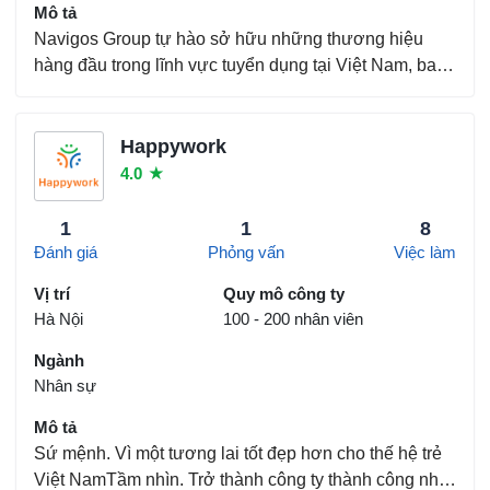
Mô tả
Navigos Group tự hào sở hữu những thương hiệu
hàng đầu trong lĩnh vực tuyển dụng tại Việt Nam, bao
gồm VietnamWorks - cổng thông tin tuyển dụng trực
tuyến và Navigos Search - dịch vụ tuyển dụng nhân tài
cấp trung và cấp cao hàng đầu Việt Nam. Đến nay...
Happywork
4.0
★
1
1
8
Đánh giá
Phỏng vấn
Việc làm
Vị trí
Quy mô công ty
Hà Nội
100 - 200 nhân viên
Ngành
Nhân sự
Mô tả
Sứ mệnh. Vì một tương lai tốt đẹp hơn cho thế hệ trẻ
Việt NamTầm nhìn. Trở thành công ty thành công nhất