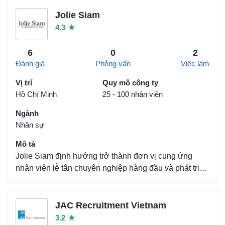
hơn 500 công ty sử dụng dịch vụ Executive Search và
hơn 10.000 công ty luôn cam kết sử dụng dịch vụ...
Jolie Siam
4.3
★
6
0
2
Đánh giá
Phỏng vấn
Việc làm
Vị trí
Quy mô công ty
Hồ Chí Minh
25 - 100 nhân viên
Ngành
Nhân sự
Mô tả
Jolie Siam định hướng trở thành đơn vị cung ứng
nhân viên lễ tân chuyên nghiệp hàng đầu và phát triển
"dịch vụ nụ cười" cho doanh nghiệp. Không ngừng
đẩy mạnh phát triển các dịch vụ lễ tân và nhân sự
đáng tin cậy, đóng góp tích cực cho doanh nghiệp...
JAC Recruitment Vietnam
3.2
★