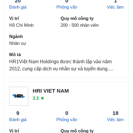
20
0
1
Đánh giá
Phỏng vấn
Việc làm
Vị trí
Quy mô công ty
Hồ Chí Minh
200 - 500 nhân viên
Ngành
Nhân sự
Mô tả
HR1Việt Nam Holdings được thành lập vào năm
2012, cung cấp dịch vụ nhân sự và tuyển dụng.
Chúng tôi tập trung hỗ trợ nhu cầu tuyển dụng của các
công ty đa quốc gia và công ty địa phương tại Việt
Nam và khu vực Châu Á Thái Bình Dương (APAC).
HRI VIET NAM
Kể từ thờ...
3.3
★
9
0
18
Đánh giá
Phỏng vấn
Việc làm
Vị trí
Quy mô công ty