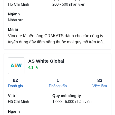
Hồ Chí Minh
200 - 500 nhân viên
Ngành
Nhân sự
Mô tả
Vincere là nền tảng CRM/ ATS dành cho các công ty
tuyển dụng đầy tiềm năng thuộc mọi quy mô trên toàn
cầu. Được xếp hạng bởi Gartner với vị trí dẫn đầu thị
trường trong Báo cáo FrontRunners năm 2018, hệ
thống của Vincere được thiết kế đặc biệt dành c...
AS White Global
4.1
★
62
1
83
Đánh giá
Phỏng vấn
Việc làm
Vị trí
Quy mô công ty
Hồ Chí Minh
1.000 - 5.000 nhân viên
Ngành