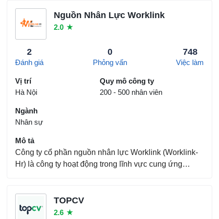
(Outsourcing Services); Dịch vụ Hợp thực hóa lao
động (Staffing services); Dịch vụ Tính lương (Payroll
Nguồn Nhân Lực Worklink
se...
2.0
★
2
0
748
Đánh giá
Phỏng vấn
Việc làm
Vị trí
Quy mô công ty
Hà Nội
200 - 500 nhân viên
Ngành
Nhân sự
Mô tả
Công ty cổ phần nguồn nhân lực Worklink (Worklink-
Hr) là công ty hoạt động trong lĩnh vực cung ứng
nguồn nhân lực chất lượng cao cho các công ty,
doanh nghiệp và các tập đoàn tại Việt Nam. Được
thành lập năm 2014 với 100% vốn đầu tư của Tập
TOPCV
đoàn Basa...
2.6
★