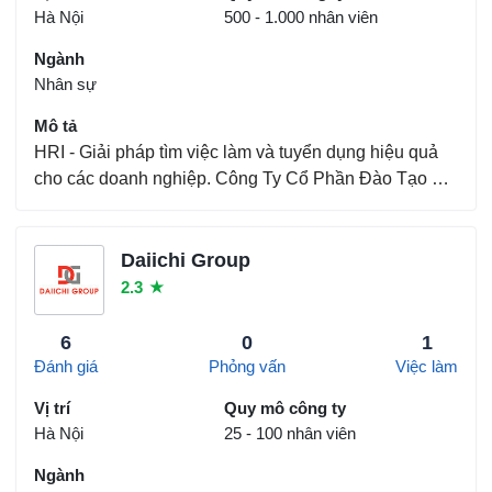
Hà Nội
500 - 1.000 nhân viên
Ngành
Nhân sự
Mô tả
HRI - Giải pháp tìm việc làm và tuyển dụng hiệu quả
cho các doanh nghiệp. Công Ty Cổ Phần Đào Tạo Và
Cung Ứng Nhân Lực Hri có ngành nghề kinh doanh
chính là "Tổ chức giới thiệu và xúc tiến thương mại",
do Chi cục Thuế Quận Cầu Giấy quản lý. Chính sác...
Daiichi Group
2.3
★
6
0
1
Đánh giá
Phỏng vấn
Việc làm
Vị trí
Quy mô công ty
Hà Nội
25 - 100 nhân viên
Ngành