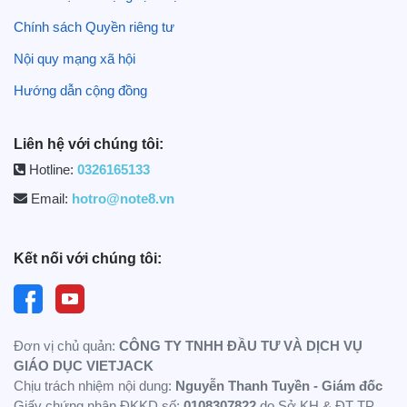
Chính sách Quyền riêng tư
Nội quy mạng xã hội
Hướng dẫn cộng đồng
Liên hệ với chúng tôi:
Hotline:
0326165133
Email:
hotro@note8.vn
Kết nối với chúng tôi:
Đơn vị chủ quản:
CÔNG TY TNHH ĐẦU TƯ VÀ DỊCH VỤ
GIÁO DỤC VIETJACK
Chịu trách nhiệm nội dung:
Nguyễn Thanh Tuyền - Giám đốc
Giấy chứng nhận ĐKKD số:
0108307822
do Sở KH & ĐT TP