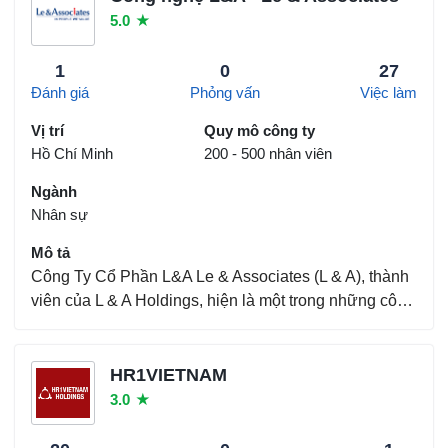
ngày...
5.0
★
1
0
27
Đánh giá
Phỏng vấn
Việc làm
Vị trí
Quy mô công ty
Hồ Chí Minh
200 - 500 nhân viên
Ngành
Nhân sự
Mô tả
Công Ty Cổ Phần L&A Le & Associates (L & A), thành
viên của L & A Holdings, hiện là một trong những công
ty hàng đầu tại Việt Nam trong dịch vụ nhân lực và
thuê ngoài. Thành lập từ 2001, với 18 năm liên tục
phát triển cao nhờ sự tín nhiệm của khách h...
HR1VIETNAM
3.0
★