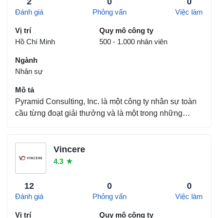
2
0
0
Đánh giá
Phỏng vấn
Việc làm
Vị trí
Quy mô công ty
Hồ Chí Minh
500 - 1.000 nhân viên
Ngành
Nhân sự
Mô tả
Pyramid Consulting, Inc. là một công ty nhân sự toàn
cầu từng đoạt giải thưởng và là một trong những
nguồn hàng đầu và đáng tin cậy nhất về tổng thể nhân
tài và dịch vụ công nghệ tốt nhất trong ngành. Chúng
tôi cam kết đáp ứng nhu cầu của tất cả khác...
Vincere
4.3
★
12
0
0
Đánh giá
Phỏng vấn
Việc làm
Vị trí
Quy mô công ty