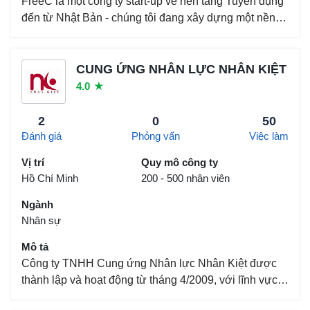
FreeC là một công ty start-up về nền tảng Tuyển dụng
đến từ Nhật Bản - chúng tôi đang xây dựng một nền
tảng tuyển dụng để giúp các nhân tài khám phá những
nghề nghiệp mà họ yêu thích và giúp các tổ chức tìm
kiếm những tài năng có chung mục tiêu và ph...
CUNG ỨNG NHÂN LỰC NHÂN KIỆT
4.0
★
2
0
50
Đánh giá
Phỏng vấn
Việc làm
Vị trí
Quy mô công ty
Hồ Chí Minh
200 - 500 nhân viên
Ngành
Nhân sự
Mô tả
Công ty TNHH Cung ứng Nhân lực Nhân Kiệt được
thành lập và hoạt động từ tháng 4/2009, với lĩnh vực
hoạt động chính là. Dịch vụ cung ứng lao động