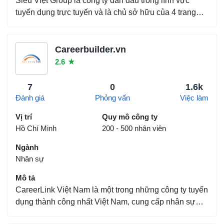
Siêu Việt Group là công ty dẫn đầu trong lĩnh vực
tuyển dụng trực tuyến và là chủ sở hữu của 4 trang
tuyển dụng uy tín tại Việt Nam, bao gồm Tìm Việc
Nhanh, Việc Làm 24h, My Work và Việc Tốt Nhất,
Chúng tôi đã kết nối hơn 10.000.000 người tìm việc
Careerbuilder.vn
vớ...
2.6
★
7
0
1.6k
Đánh giá
Phỏng vấn
Việc làm
Vị trí
Quy mô công ty
Hồ Chí Minh
200 - 500 nhân viên
Ngành
Nhân sự
Mô tả
CareerLink Việt Nam là một trong những công ty tuyển
dụng thành công nhất Việt Nam, cung cấp nhân sự
chất lượng cao cho hàng trăm công ty. Hiện nay có